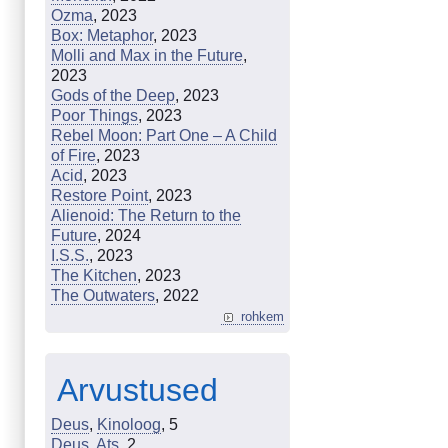
Ozma
, 2023
Box: Metaphor
, 2023
Molli and Max in the Future
,
2023
Gods of the Deep
, 2023
Poor Things
, 2023
Rebel Moon: Part One – A Child
of Fire
, 2023
Acid
, 2023
Restore Point
, 2023
Alienoid: The Return to the
Future
, 2024
I.S.S.
, 2023
The Kitchen
, 2023
The Outwaters
, 2022
rohkem
Arvustused
Deus
,
Kinoloog
, 5
Deus
,
Ats
, 2