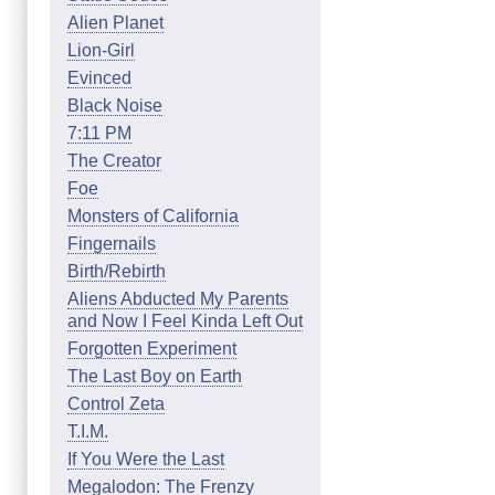
Alien Planet
Lion-Girl
Evinced
Black Noise
7:11 PM
The Creator
Foe
Monsters of California
Fingernails
Birth/Rebirth
Aliens Abducted My Parents
and Now I Feel Kinda Left Out
Forgotten Experiment
The Last Boy on Earth
Control Zeta
T.I.M.
If You Were the Last
Megalodon: The Frenzy