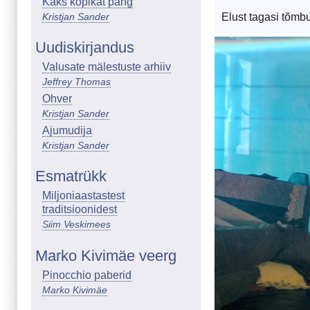
Kaks kopikat pang
Kristjan Sander
Elust tagasi tõmb
Image
Uudiskirjandus
Valusate mälestuste arhiiv
Jeffrey Thomas
Ohver
Kristjan Sander
Ajumudija
Kristjan Sander
Esmatrükk
Miljoniaastastest
traditsioonidest
Siim Veskimees
Marko Kivimäe veerg
Pinocchio paberid
Marko Kivimäe