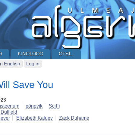
D
KINOLOOG
OTSI...
n English
Log in
ill Save You
023
steerium
põnevik
SciFi
 Duffield
Dever
Elizabeth Kaluev
Zack Duhame