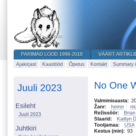
Skip
to
main
content
PARIMAD LOOD 1998-2018
VÄÄRT ARTIKLI
Ajakirjast
Kaastööd
Õpetus
Kontakt
Summary i
No One W
Juuli 2023
Valmimisaasta
2
Esileht
Žanr
horror
mü
Režissöör
Brian
Juuli 2023
Staarid
Kaitlyn 
Tootjamaa
USA
Juhtkiri
Kestus (min)
93