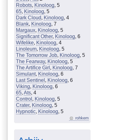
Robots
,
Kinoloog
, 5
65
,
Kinoloog
, 5
Dark Cloud
,
Kinoloog
, 4
Blank
,
Kinoloog
, 7
Margaux
,
Kinoloog
, 5
Significant Other
,
Kinoloog
, 6
Wifelike
,
Kinoloog
, 4
Linoleum
,
Kinoloog
, 5
The Tomorrow Job
,
Kinoloog
, 5
The Fearway
,
Kinoloog
, 5
The Artifice Girl
,
Kinoloog
, 7
Simulant
,
Kinoloog
, 6
Last Sentinel
,
Kinoloog
, 6
Viking
,
Kinoloog
, 6
65
,
Ats
, 4
Control
,
Kinoloog
, 5
Crater
,
Kinoloog
, 5
Hypnotic
,
Kinoloog
, 5
rohkem