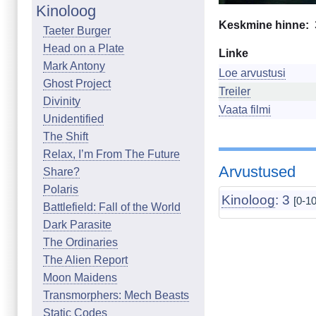
Kinoloog
Keskmine hinne
Taeter Burger
Head on a Plate
Linke
Mark Antony
Loe arvustusi
Ghost Project
Treiler
Divinity
Vaata filmi
Unidentified
The Shift
Relax, I’m From The Future
Arvustused
Share?
Polaris
Kinoloog
: 3
[0-10
Battlefield: Fall of the World
Dark Parasite
The Ordinaries
The Alien Report
Moon Maidens
Transmorphers: Mech Beasts
Static Codes