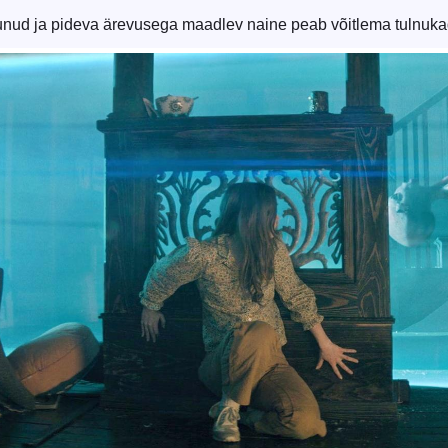
unud ja pideva ärevusega maadlev naine peab võitlema tulnukag