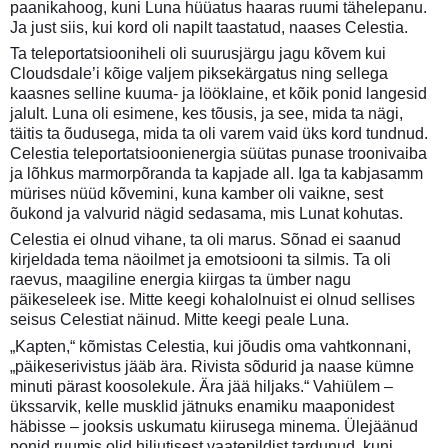
paanikahoog, kuni Luna hüüatus haaras ruumi tähelepanu.
Ja just siis, kui kord oli napilt taastatud, naases Celestia.
Ta teleportatsiooniheli oli suurusjärgu jagu kõvem kui
Cloudsdale’i kõige valjem piksekärgatus ning sellega
kaasnes selline kuuma- ja lööklaine, et kõik ponid langesid
jalult. Luna oli esimene, kes tõusis, ja see, mida ta nägi,
täitis ta õudusega, mida ta oli varem vaid üks kord tundnud.
Celestia teleportatsioonienergia süütas punase troonivaiba
ja lõhkus marmorpõranda ta kapjade all. Iga ta kabjasamm
mürises nüüd kõvemini, kuna kamber oli vaikne, sest
õukond ja valvurid nägid sedasama, mis Lunat kohutas.
Celestia ei olnud vihane, ta oli marus. Sõnad ei saanud
kirjeldada tema näoilmet ja emotsiooni ta silmis. Ta oli
raevus, maagiline energia kiirgas ta ümber nagu
päikeseleek ise. Mitte keegi kohalolnuist ei olnud sellises
seisus Celestiat näinud. Mitte keegi peale Luna.
„Kapten,“ kõmistas Celestia, kui jõudis oma vahtkonnani,
„päikeserivistus jääb ära. Rivista sõdurid ja naase kümne
minuti pärast koosolekule. Ära jää hiljaks.“ Vahiülem –
ükssarvik, kelle musklid jätnuks enamiku maaponidest
häbisse – jooksis uskumatu kiirusega minema. Ülejäänud
ponid ruumis olid hiljutisest vaatepildist tardunud, kuni