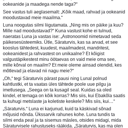
ookeanide ja maadega nende taga?“
See vastus tuli aeglasemalt: „Kõik maad, rahvad ja ookeanid
moodustavad meie maailma.“
Luna noogutas silmi liigutamata. „Ning mis on päike ja kuu?
Mille nad moodustavad?“ Kuna vastust kohe ei tulnud,
naeratas Luna ja vastas ise: „Astronoomid nimetavad seda
päikesesüsteemiks. Ütle, Säraturvis, kas sa arvad, et see
kooslus tähtedest, kuudest, maailmadest, mandritest,
ookeanidest ja rahvastest on unikaalne? Et kõigist
valgustäpikestest minu öötaevas on vaid meie oma see,
mille kõrval on maailm? Et meie oleme ainsad olendid, kes
mõtlevad ja elavad nii nagu meie?“
„Oh,“ tegi Säraturvis pärast pausi ning Lunal polnud
kahtlustki, et ta vaatas üles tähtede poole uue pilgu ja
imetlusega. „Seega on ta kusagil seal. Kuidas sa oled
kindel, et temaga on kõik korras? Mis siis, kui Ebakõla saatis
ta kuhugi metslaste ja koletiste keskele? Mis siis, kui…“
„Säraturvis.“ Luna ei karjunud, kuid ta käskivad sõnad
mõjusid nõnda. Ükssarvik rahunes kohe. Luna tundis ta
silmi enda peal ja ta sisemus mäsles, otsides midagi, mida
Säraturvisele rahustuseks rääkida. „Säraturvis, kas ma olen