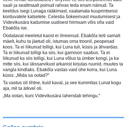
saali ja sealtmaalt polnud rahvas teda enam näinud. Ta
keeldus isegi Lunaga rääkimast, vaatamata kuuprintsessi
korduvatele katsetele. Celestia šokeerivast muutumisest ja
Videvikusära kadumise uudisest hirmsam võis olla vaid
Ebakõla ise.
Oodatavat meeletut kaost ei ilmnenud. Ebakõla leiti samalt
mäelt, kuhu ta jäetud oli, istumas oma troonil, peopesad
koos. Ta ei liikunud tolligi, kui Luna tuli, küsis ja ähvardas.
Ta ei liikunud tolligi ka siis, kui garnison saabus. Ta ei
liikunud ka siis tolligi, kui Luna võlus ta ümber kongi, ja ka
mitte siis, kui ükssarvikust arkanist kirjutas ruunid, muutes ta
vangla kindlaks. Ebakõla vastas vaid ühe korra, kui Luna
küsis: „Mida sa ootad?“
Ta vastus oli lihtne, kuid kaval, ja see kummitas Lunat kogu
aja, mil ta ärkvel oli.
„Ma ootan, kuni Videvikusära lahendab tehingu.“