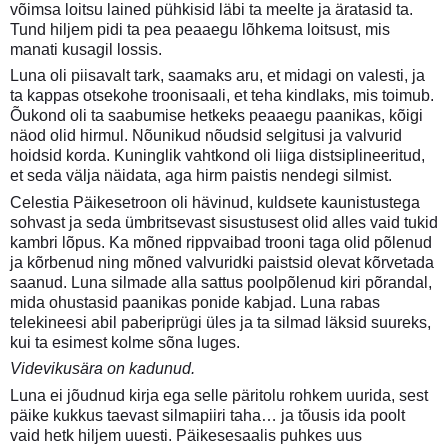
võimsa loitsu lained pühkisid läbi ta meelte ja äratasid ta.
Tund hiljem pidi ta pea peaaegu lõhkema loitsust, mis
manati kusagil lossis.
Luna oli piisavalt tark, saamaks aru, et midagi on valesti, ja
ta kappas otsekohe troonisaali, et teha kindlaks, mis toimub.
Õukond oli ta saabumise hetkeks peaaegu paanikas, kõigi
näod olid hirmul. Nõunikud nõudsid selgitusi ja valvurid
hoidsid korda. Kuninglik vahtkond oli liiga distsiplineeritud,
et seda välja näidata, aga hirm paistis nendegi silmist.
Celestia Päikesetroon oli hävinud, kuldsete kaunistustega
sohvast ja seda ümbritsevast sisustusest olid alles vaid tukid
kambri lõpus. Ka mõned rippvaibad trooni taga olid põlenud
ja kõrbenud ning mõned valvuridki paistsid olevat kõrvetada
saanud. Luna silmade alla sattus poolpõlenud kiri põrandal,
mida ohustasid paanikas ponide kabjad. Luna rabas
telekineesi abil paberiprügi üles ja ta silmad läksid suureks,
kui ta esimest kolme sõna luges.
Videvikusära on kadunud.
Luna ei jõudnud kirja ega selle päritolu rohkem uurida, sest
päike kukkus taevast silmapiiri taha… ja tõusis ida poolt
vaid hetk hiljem uuesti. Päikesesaalis puhkes uus