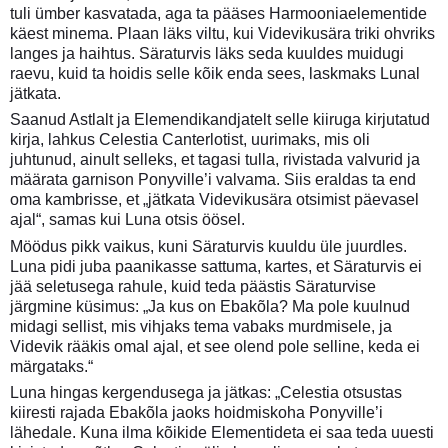
tuli ümber kasvatada, aga ta pääses Harmooniaelementide
käest minema. Plaan läks viltu, kui Videvikusära triki ohvriks
langes ja haihtus. Säraturvis läks seda kuuldes muidugi
raevu, kuid ta hoidis selle kõik enda sees, laskmaks Lunal
jätkata.
Saanud Astlalt ja Elemendikandjatelt selle kiiruga kirjutatud
kirja, lahkus Celestia Canterlotist, uurimaks, mis oli
juhtunud, ainult selleks, et tagasi tulla, rivistada valvurid ja
määrata garnison Ponyville’i valvama. Siis eraldas ta end
oma kambrisse, et „jätkata Videvikusära otsimist päevasel
ajal“, samas kui Luna otsis öösel.
Möödus pikk vaikus, kuni Säraturvis kuuldu üle juurdles.
Luna pidi juba paanikasse sattuma, kartes, et Säraturvis ei
jää seletusega rahule, kuid teda päästis Säraturvise
järgmine küsimus: „Ja kus on Ebakõla? Ma pole kuulnud
midagi sellist, mis vihjaks tema vabaks murdmisele, ja
Videvik rääkis omal ajal, et see olend pole selline, keda ei
märgataks.“
Luna hingas kergendusega ja jätkas: „Celestia otsustas
kiiresti rajada Ebakõla jaoks hoidmiskoha Ponyville’i
lähedale. Kuna ilma kõikide Elementideta ei saa teda uuesti