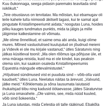
Kuu õukonnaga, seega pidasin paremaks teavitada sind
isiklikult.“
„Teie otsustavus on tervitatav. Ma mõistan, kui ebamugav oli
teile kahele tulla niimoodi äkitselt tagasi, kui te samal ajal
pingutate Kristallimpeeriumit aidata,“ noogutas Luna, hoides
pilku kauges tundmatus punktis, mida ta jälgis ja mille
jälgimise katkestamine oli võimatu.
„Me olime õnnelikud, et saime oma abi anda, kuigi olime
mures. Mõned vastuolulised kuulujutud on jõudnud meieni
ja Videvik ei ole mu kirjale vastanud,“ ütles Säraturvis ning
jätkas küsitleval toonil: „Ma olen rõõmus iga põhjuse üle, et
oma märaga reisida, kuid ma ei ole kindel, kas peaksin
olema siin, kui saaksin osaleda Kristallimpeeriumis
Equestria mängude ettevalmistustel.“
„Hiljutised sündmused vist ei puuduta sind – võib-olla vaid
kaudselt,“ ütles Luna. Neelatus näitas ta ärevust. „Valvurid,
jätke meid.“ Kõhklemata ja sõna lausumata laiutasid
ihukaitsjad tiibu ning kadusid öötaevasse, jättes Säraturvise
ja Luna omavahele. „Ole valmis, see, mida nüüd kuuled,
võib sind šokeerida.“
Ja Luna jutustas, mida Celestia oli talle rääkinud. Ebakõla