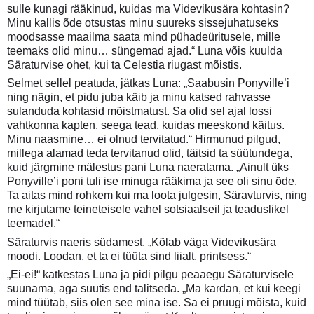
sulle kunagi rääkinud, kuidas ma Videvikusära kohtasin?
Minu kallis õde otsustas minu suureks sissejuhatuseks
moodsasse maailma saata mind pühadeüritusele, mille
teemaks olid minu… süngemad ajad.“ Luna võis kuulda
Säraturvise ohet, kui ta Celestia riugast mõistis.
Selmet sellel peatuda, jätkas Luna: „Saabusin Ponyville’i
ning nägin, et pidu juba käib ja minu katsed rahvasse
sulanduda kohtasid mõistmatust. Sa olid sel ajal lossi
vahtkonna kapten, seega tead, kuidas meeskond käitus.
Minu naasmine… ei olnud tervitatud.“ Hirmunud pilgud,
millega alamad teda tervitanud olid, täitsid ta süütundega,
kuid järgmine mälestus pani Luna naeratama. „Ainult üks
Ponyville’i poni tuli ise minuga rääkima ja see oli sinu õde.
Ta aitas mind rohkem kui ma loota julgesin, Säravturvis, ning
me kirjutame teineteisele vahel sotsiaalseil ja teaduslikel
teemadel.“
Säraturvis naeris südamest. „Kõlab väga Videvikusära
moodi. Loodan, et ta ei tüüta sind liialt, printsess.“
„Ei-ei!“ katkestas Luna ja pidi pilgu peaaegu Säraturvisele
suunama, aga suutis end talitseda. „Ma kardan, et kui keegi
mind tüütab, siis olen see mina ise. Sa ei pruugi mõista, kuid