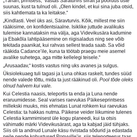
„Tänan, printsess,“ vastas Säraturvis siiralt ja pöördus uste
suunas, kust ta tulnud oli. „Olen kindel, et kui sina juba otsid,
siis kahtlemata ta ka leitakse.“
„Kindlasti. Veel üks asi, Säravturvis. Kõik, millest me siin
rääkisime, on konfidentsiaalne. Isiklike juttude avalikuks
tulemise kannataksin ma välja, aga Videvikusära kadumine
ja Ebakõla lahtipääsemine on riigisaladus ning see võib
tekitada paanikat, kui rahvas sellest teada saab. Sa võid
rääkida Cadance’ile, kuna ta töötab praegu meie asemel
avalike suhetega, aga mitte kellelegi teisele.“
„Arusaadav,“ kostis vastus ning uks avanes ja sulgus.
Üksiolekuaeg tuli tagasi ja Luna ohkas raskelt, tundes süüd
nende valede tõttu, mida ta just rääkinud oli.
Pool tõde oleks
olnud halvem kui vale.
Kui Celestia naasis, teleportis ta enda ja Luna nende
eraruumidesse. Seal varises raevukas Päikeseprintsess
millekski muuks, mis ehmatas Lunat rohkem kui raevukas
Celestia: ta hakkas nutma. Päikese veider liikumine tulenes
Celestia kammimisest üle kogu planeedi, kui ta otsis
vähimatki märki Videvikusärast, aga ta kabjad jäid tühjaks.
Siis oli ta andnud Lunale käsu rivistada sõdurid ja edastada
neile nende kohustused Ponyville’is, siis teleporteerus taas