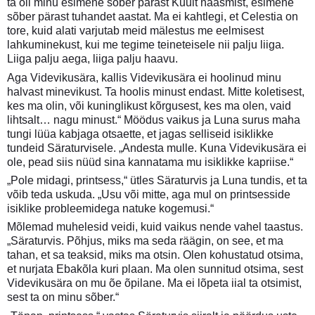
ta oli minu esimene sõber pärast Kuult naasmist, esimene
sõber pärast tuhandet aastat. Ma ei kahtlegi, et Celestia on
tore, kuid alati varjutab meid mälestus me eelmisest
lahkuminekust, kui me tegime teineteisele nii palju liiga.
Liiga palju aega, liiga palju haavu.
Aga Videvikusära, kallis Videvikusära ei hoolinud minu
halvast minevikust. Ta hoolis minust endast. Mitte koletisest,
kes ma olin, või kuninglikust kõrgusest, kes ma olen, vaid
lihtsalt… nagu minust.“ Möödus vaikus ja Luna surus maha
tungi lüüa kabjaga otsaette, et jagas selliseid isiklikke
tundeid Säraturvisele. „Andesta mulle. Kuna Videvikusära ei
ole, pead siis nüüd sina kannatama mu isiklikke kapriise.“
„Pole midagi, printsess,“ ütles Säraturvis ja Luna tundis, et ta
võib teda uskuda. „Usu või mitte, aga mul on printsesside
isiklike probleemidega natuke kogemusi.“
Mõlemad muhelesid veidi, kuid vaikus nende vahel taastus.
„Säraturvis. Põhjus, miks ma seda räägin, on see, et ma
tahan, et sa teaksid, miks ma otsin. Olen kohustatud otsima,
et nurjata Ebakõla kuri plaan. Ma olen sunnitud otsima, sest
Videvikusära on mu õe õpilane. Ma ei lõpeta iial ta otsimist,
sest ta on minu sõber.“