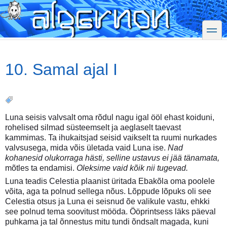
Skip
to
main
toggle
content
10. Samal ajal I
Luna seisis valvsalt oma rõdul nagu igal ööl ehast koiduni,
rohelised silmad süsteemselt ja aeglaselt taevast
kammimas. Ta ihukaitsjad seisid vaikselt ta ruumi nurkades
valvsusega, mida võis ületada vaid Luna ise.
Nad
kohanesid olukorraga hästi, selline ustavus ei jää tänamata,
mõtles ta endamisi.
Oleksime vaid kõik nii tugevad.
Luna teadis Celestia plaanist üritada Ebakõla oma poolele
võita, aga ta polnud sellega nõus. Lõppude lõpuks oli see
Celestia otsus ja Luna ei seisnud õe valikule vastu, ehkki
see polnud tema soovitust mööda. Ööprintsess läks päeval
puhkama ja tal õnnestus mitu tundi õndsalt magada, kuni