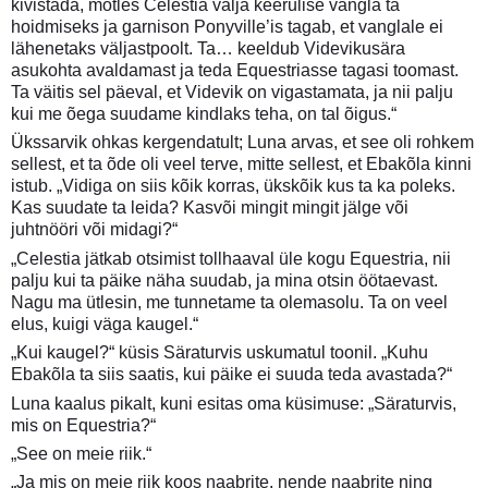
kivistada, mõtles Celestia välja keerulise vangla ta
hoidmiseks ja garnison Ponyville’is tagab, et vanglale ei
lähenetaks väljastpoolt. Ta… keeldub Videvikusära
asukohta avaldamast ja teda Equestriasse tagasi toomast.
Ta väitis sel päeval, et Videvik on vigastamata, ja nii palju
kui me õega suudame kindlaks teha, on tal õigus.“
Ükssarvik ohkas kergendatult; Luna arvas, et see oli rohkem
sellest, et ta õde oli veel terve, mitte sellest, et Ebakõla kinni
istub. „Vidiga on siis kõik korras, ükskõik kus ta ka poleks.
Kas suudate ta leida? Kasvõi mingit mingit jälge või
juhtnööri või midagi?“
„Celestia jätkab otsimist tollhaaval üle kogu Equestria, nii
palju kui ta päike näha suudab, ja mina otsin öötaevast.
Nagu ma ütlesin, me tunnetame ta olemasolu. Ta on veel
elus, kuigi väga kaugel.“
„Kui kaugel?“ küsis Säraturvis uskumatul toonil. „Kuhu
Ebakõla ta siis saatis, kui päike ei suuda teda avastada?“
Luna kaalus pikalt, kuni esitas oma küsimuse: „Säraturvis,
mis on Equestria?“
„See on meie riik.“
„Ja mis on meie riik koos naabrite, nende naabrite ning