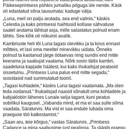
Päikeseprintsess pühkis jumaliku pilguga üle nende. Käsk
oli edastatud sõna lausumata: kaduge välja.
„Luna, meil on palju arutada, sea end valmis,“ käskis
Celestia ja kaks printsessi haihtusid kollase sähvatuse
saatel arutama tähtsat asja, mille salastatus polnud enam
tähtis. See kõik oli niikuinii avalik.
Kambriuste heli tõi Luna tagasi olevikku ja ta kirus ennast
mõtteis, et lasi oma meeltel minevikku uidata. Õnneks
polnud ta kaotanud järge öötaevas ning sundis end mitte
keerama ja saabujat vaatama. Nõrk sosin täitis kambri,
saadetuna kapjade häälest, kui kaks ihukaitsjat peatasid
sissetulnu. „Printsess Luna palus end mitte segada,“
sosistasid nad summutatud toonil.
„Tagasi kohtadele,“ käskis Luna tagasi vaatamata. „Ma olen
teda oodanud.“ Ihukaitsjad naasid sõnatult oma kohtadele ja
kabjaklobin lähenes Lunale selja tagant, kuni peatus
sobilikul kaugusel. „Vabanda mind, et ma ei saa sulle silma
vaadata, Säraturvis. Ma vist ei saa endale lubada oma
praeguse töö katkestamist.“
„Saan aru, teie kõrgus,“ vastas Säraturvis. „Printsess
Cadance ja mina saabusime just pealinna. Ta räägib praegu