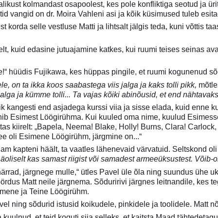
alikust kolmandast osapoolest, kes pole konfliktiga seotud ja ür
id vangid on dr. Moira Vahleni asi ja kõik küsimused tuleb esit
korda selle vestluse Matti ja lihtsalt jälgis teda, kuni võttis taas
lt, kuid edasine jutuajamine katkes, kui ruumi teises seinas ava
!“ hüüdis Fujikawa, kes hüppas pingile, et ruumi kogunenud sõd
, on ta ikka koos saabastega viis jalga ja kaks tolli pikk,
mõtles
jalga ja kümme tolli... Ta vajas kõiki abinõusid, et end nähtavaks
õik kangesti end asjadega kurssi viia ja sisse elada, kuid enne 
hib Esimest Löögirühma. Kui kuuled oma nime, kuulud Esimesse L
tas kiirelt: „Bapela, Neema! Blake, Holly! Burns, Clara! Carlock,
ee oli Esimene Löögirühm, järgmine on...“
am kapteni häält, ta vaatles lähenevaid värvatuid. Seltskond ol
oliselt kas samast riigist või samadest armeeüksustest. Võib-ol
 härrad, järgnege mulle,“ ütles Pavel üle õla ning suundus ühe uk
rdus Matt neile järgnema. Sõduririvi järgnes leitnandile, kes 
simene ja Teine Löögirühm.
vel ning sõdurid istusid koikudele, pinkidele ja toolidele. Matt n
ba kuulnud, et teid koguti siia selleks, et kaitsta Maad tähtedeta