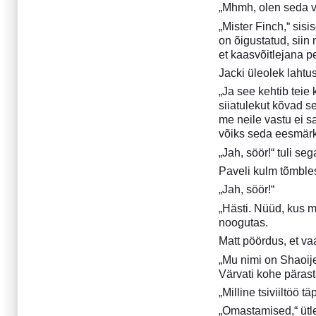
„Mhmh, olen seda va
21. Operatsioon "Ramp"
22. Kokkulepe
„Mister Finch,“ sis
on õigustatud, siin
23. Projekti "Tähetolm" faile
et kaasvõitlejana 
VI
24. Vältimine
Jacki üleolek lahtu
25. Lahendus
„Ja see kehtib teie
26. Babüloni värav
siiatulekut kõvad s
me neile vastu ei s
27. Anded I
võiks seda eesmärk
28. Anded II
„Jah, söör!“ tuli se
29. Õppetunnid
30. Operatsioon "Viiking"
Paveli kulm tõmbles
31. Samal ajal III
„Jah, söör!“
32. Külaline
„Hästi. Nüüd, kus m
33. Operatsioon "Tuhk ja
noogutas.
templid"
Matt pöördus, et va
34. Kaleidoskoop
„Mu nimi on Shaoije
35. Teine kontakt
Värvati kohe pärast
Murtud
„Milline tsiviiltöö 
Juuni 2017
„Omastamised,“ ütl
Märts 2017