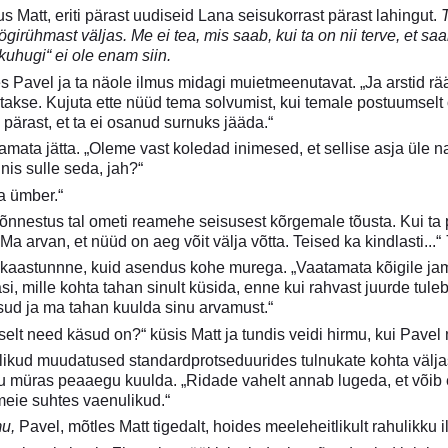
s Matt, eriti pärast uudiseid Lana seisukorrast pärast lahingut.
T
irühmast väljas. Me ei tea, mis saab, kui ta on nii terve, et saa
kuhugi“ ei ole enam siin.
s Pavel ja ta näole ilmus midagi muietmeenutavat. „Ja arstid rääk
atakse. Kujuta ette nüüd tema solvumist, kui temale postuumsel
 pärast, et ta ei osanud surnuks jääda.“
itamata jätta. „Oleme vast koledad inimesed, et sellise asja üle 
inis sulle seda, jah?“
ka ümber.“
õnnestus tal ometi reamehe seisusest kõrgemale tõusta. Kui ta 
a arvan, et nüüd on aeg võit välja võtta. Teised ka kindlasti...“
 kaastunnne, kuid asendus kohe murega. „Vaatamata kõigile jam
 asi, mille kohta tahan sinult küsida, enne kui rahvast juurde tul
sud ja ma tahan kuulda sinu arvamust.“
pselt need käsud on?“ küsis Matt ja tundis veidi hirmu, kui Pavel
kud muudatused standardprotseduurides tulnukate kohta väljastpool
 müras peaaegu kuulda. „Ridade vahelt annab lugeda, et võib es
 meie suhtes vaenulikud.“
mu,
Pavel, mõtles Matt tigedalt, hoides meeleheitlikult rahulikku 