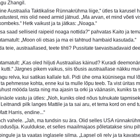
gu Zhangil.
ne Austraalia Taktikalise Rünnakrühma liige,“ ütles ta karusel h
stustest, mis olid need armid jätnud. „Ma arvan, et mind võeti vi
 kombeks.“ Hetk vaikust ja ta jätkas: „Noaga.“
sa saad selliseid raipeid noaga nottida?“ pahvatas Kaito ja te
tamatult: „Moon oli otsas ja ma ei tahtnud hambaid kasutada.“
ida teie, austraallased, teete tihti? Pussitate taevastsadavaid 
tamatult: „Kas oled hiljuti Austraalias käinud? Kuradi deemonäm
 kutti.“ Järgnes pikem vaikus, siis tõusis austraallase näkku mu
agu relva, kui satikas kallale tuli. Pidi ühe oma küünisega mul l
 ta pehmesse kohta, enne kui ta mulle lõpu teeb. Ta vist üritas
hust mööda lasta ning ma ajasin ta orki ja väänasin, kuniks ta 
näole vastu ja ütles: „Noh, kuniks oled nõus tulnukate tapmisek
Leitnandi pilk langes Mattile ja ta sai aru, et tema kord on end t
tt Harris, endine...“
nch vahele. „Jah, ma tundsin su ära. Olid selles USA rünnakrühma
 kodusõja. Kuuldukse, et selles maailmajaos põletatakse sinu pil
ingule ja ta vaatas inglasele silma. „Lapsel oli relv ja ta kavat