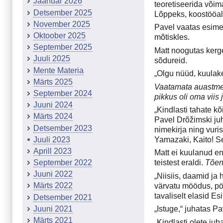
Jaanuar 2026
teoretiseerida võim
Detsember 2025
Lõppeks, koostööalt
November 2025
Pavel vaatas esimest 
Oktoober 2025
mõtiskles.
September 2025
Matt noogutas kerge
Juuli 2025
sõdureid.
Mente Materia
„Olgu nüüd, kuulake
Märts 2025
V
aatamata auastmele
September 2024
pikkus oli oma viis 
Juuni 2024
„Kindlasti tahate k
Märts 2024
Pavel Drõžimski ju
Detsember 2023
nimekirja ning vuris
Juuli 2023
Yamazaki, Kaito! S
Aprill 2023
Matt ei kuulanud en
September 2022
teistest eraldi.
Tõenä
Juuni 2022
„Niisiis, daamid ja
Märts 2022
värvatu möödus, pöö
tavaliselt elasid E
Detsember 2021
Juuni 2021
„Istuge,“ juhatas Pa
Märts 2021
„Kindlasti olete ju