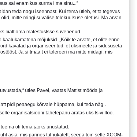
sus sai enamikus surma ilma sinu...“
aldan teda nagu iseennast. Kui tema ütleb, et ta tegevus
olid, mitte mingi suvalise telekuulsuse oletusi. Ma arvan,
eks liialt oma mälestustsse süvenenud.
ad kaalukamatena mõjuksid. „Kõik te arvate, et olite enne
avõrd kavalad ja organiseeritud, et üksmeele ja sidususeta
tööst. Ja siitmaalt ei tolereeri ma mitte midagi, mis
tvustada,“ ütles Pavel, vaatas Mattist mööda ja
Matt pidi peaaegu kõrvale hüppama, kui teda nägi.
lle organisatsiooni tähelepanu äratas üks tsiviiltöö.
ne teema oli tema jaoks unustatud.
t asja, mis pärines tulnukatelt, seega tõin selle XCOM-