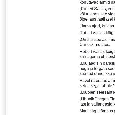
kohutavad armid na
5. Projekti "Tähetolm" faile II
6. Vabatahtlikud
„Robert Sachs, endi
või tulenes see viga
7. Projekti "Tähetolm" faile
õigel austraallasel
III
8. Sõbrad
„Jama ajad, kuidas 
9. Operatsioon "Vaikne
Robert vastas kõigu
vihm"
„On siis see asi, m
10. Samal ajal I
Carlock muiates.
11. Tagajärjed
Robert vastas kõigu
12. Mis siis, kui...
sa nägema üht teist
13. Projekti „Tähetolm“ faile
„Ma laadisin parasj
IV
nuga ja torgata see
14. Koletised
saanud õnnelikku ju
15. Otsused
Pavel naeratas armi
16. Konsensus
seletusega rahule.“ 
17. Põhjus
„Ma olen seersant Ma
18. Samal ajal II
„Lihunik,“ segas Fi
19. Projekti "Tähetolm" faile
last ja vallandasid
V
Matti nägu tõmbus p
20. Läbimurre