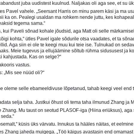
bandust juba uudistest kuulnud. Naljakas oli aga see, et su ük
ises Pavel vahele. „Seersant Harris on minu parem käsi ja ma us
 nii ka on. Pealegi usaldan ma rohkem nende juttu, kes kohapeal 
peaksid tegema sama.“
s, kui Paveli sõnad kohale jõudsid, aga Matt oli selle märkamis
 kõigi kohta,“ ütles Pavel igale sõdurile otsa vaadates, et ta sõn
ellid. Aga siin ei ole te keegi muu kui teie ise. Tulnukad on sed
aaks. Meie tugevus ja ellujäämine sõltub rühma sidususest ja koos
i kahjustada. Kas on selge?“
gakooris vastus.
: „Mis see nüüd oli?“
e oleme selle ebameeldivuse lõpetanud, tahab keegi veel end tu
adata selja taha. Justkui õhust oli tema taha ilmunud Zhang ja 
 Zhang. Mu taust on seotud PLASOF-iga (Hiina eriüksus), aga se
 seda.“
täpsemalt,“ küsis üks värvatu. Innukus ta hääles näitas, et eelmi
es Zhang jaheda muigega. „Töö käigus avastasin end omamast üh