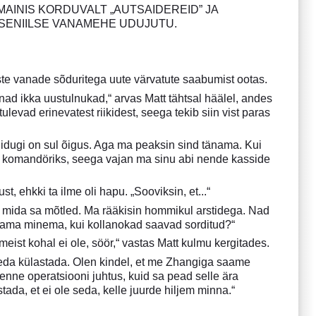
AINIS KORDUVALT „AUTSAIDEREID” JA
 SENIILSE VANAMEHE UDUJUTU.
iste vanade sõduritega uute värvatute saabumist ootas.
nad ikka uustulnukad,“ arvas Matt tähtsal häälel, andes
levad erinevatest riikidest, seega tekib siin vist paras
idugi on sul õigus. Aga ma peaksin sind tänama. Kui
eks komandöriks, seega vajan ma sinu abi nende kasside
t, ehkki ta ilme oli hapu. „Sooviksin, et...“
lt, mida sa mõtled. Ma rääkisin hommikul arstidega. Nad
atama minema, kui kollanokad saavad sorditud?“
eist kohal ei ole, söör,“ vastas Matt kulmu kergitades.
 teda külastada. Olen kindel, et me Zhangiga saame
 enne operatsiooni juhtus, kuid sa pead selle ära
tada, et ei ole seda, kelle juurde hiljem minna.“