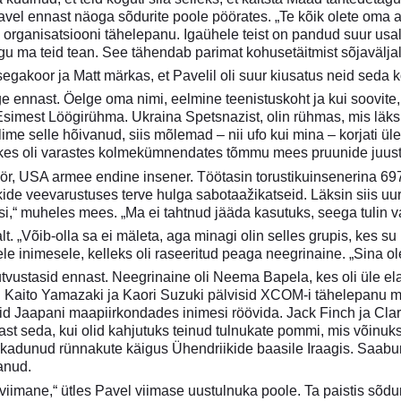
avel ennast näoga sõdurite poole pöörates. „Te kõik olete oma a
e organisatsiooni tähelepanu. Igaühele teist on pandud suur usal
gu ma teid tean. See tähendab parimat kohusetäitmist sõjaväljal
 segakoor ja Matt märkas, et Pavelil oli suur kiusatus neid seda
ge ennast. Öelge oma nimi, eelmine teenistuskoht ja kui soovite,
 Esimest Löögirühma. Ukraina Spetsnazist, olin rühmas, mis 
ime selle hõivanud, siis mõlemad – nii ufo kui mina – korjati üle
 kes oli varastes kolmekümnendates tõmmu mees pruunide juuste
öör, USA armee endine insener. Töötasin torustikuinsenerina 697-
ide veevarustuses terve hulga sabotaažikatseid. Läksin siis uuri
asi,“ muheles mees. „Ma ei tahtnud jääda kasutuks, seega tulin v
lt. „Võib-olla sa ei mäleta, aga minagi olin selles grupis, kes s
ele inimesele, kelleks oli raseeritud peaga neegrinaine. „Sina ol
tvustasid ennast. Neegrinaine oli Neema Bapela, kes oli üle e
s. Kaito Yamazaki ja Kaori Suzuki pälvisid XCOM-i tähelepanu m
sid Jaapani maapiirkondades inimesi röövida. Jack Finch ja Clar
ast seda, kui olid kahjutuks teinud tulnukate pommi, mis võinuks
li kadunud rünnakute käigus Ühendriikide baasile Iraagis. Saabunu
anud.
d viimane,“ ütles Pavel viimase uustulnuka poole. Ta paistis sõdur