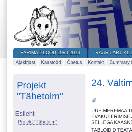
Skip
to
main
content
PARIMAD LOOD 1998-2018
VÄÄRT ARTIKLI
Ajakirjast
Kaastööd
Õpetus
Kontakt
Summary i
24. Välti
Projekt
"Tähetolm"
UUS-MEREMAA T
Esileht
EVAKUEERIMISE 
Projekt "Tähetolm"
SELLEGA KAASNE
TABLOIDID TEAT