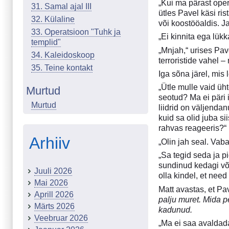
„Kui ma pärast oper
31. Samal ajal III
ütles Pavel käsi ri
32. Külaline
või koostööaldis. Ja
33. Operatsioon "Tuhk ja
„Ei kinnita ega lükk
templid"
„Mnjah,“ urises Pav
34. Kaleidoskoop
terroristide vahel –
35. Teine kontakt
Iga sõna järel, mis 
„Ütle mulle vaid üh
Murtud
seotud? Ma ei päri 
Murtud
liidrid on väljenda
kuid sa olid juba s
rahvas reageeris?“
Arhiiv
„Olin jah seal. Vab
„Sa tegid seda ja p
sundinud kedagi võtm
Juuli 2026
olla kindel, et nee
Mai 2026
Matt avastas, et Pa
Aprill 2026
palju muret. Mida p
Märts 2026
kadunud.
Veebruar 2026
„Ma ei saa avaldada