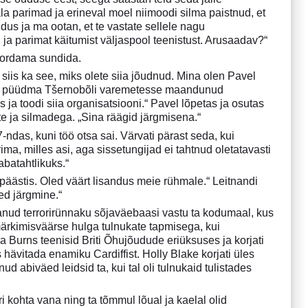
la parimad ja erineval moel niimoodi silma paistnud, et
dus ja ma ootan, et te vastate sellele nagu
 ja parimat käitumist väljaspool teenistust. Arusaadav?“
 kordama sundida.
 siis ka see, miks olete siia jõudnud. Mina olen Pavel
läks püüdma Tšernobõli varemetesse maandunud
s ja toodi siia organisatsiooni.“ Pavel lõpetas ja osutas
 ja silmadega. „Sina räägid järgmisena.“
ndas, kuni töö otsa sai. Värvati pärast seda, kui
ma, milles asi, aga sissetungijad ei tahtnud oletatavasti
abatahtlikuks.“
u päästis. Oled väärt lisandus meie rühmale.“ Leitnandi
ed järgmine.“
lanud terrorirünnaku sõjaväebaasi vastu ta kodumaal, kus
ärkimisväärse hulga tulnukate tapmisega, kui
a Burns teenisid Briti Õhujõudude eriüksuses ja korjati
 hävitada enamiku Cardiffist. Holly Blake korjati üles
d abiväed leidsid ta, kui tal oli tulnukaid tulistades
i kohta vana ning ta tõmmul lõual ja kaelal olid