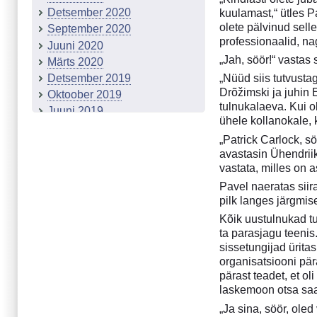
Detsember 2020
kuulamast,“ ütles P
olete pälvinud sell
September 2020
professionaalid, na
Juuni 2020
„Jah, söör!“ vastas
Märts 2020
Detsember 2019
„Nüüd siis tutvusta
Drõžimski ja juhin
Oktoober 2019
tulnukalaeva. Kui ol
Juuni 2019
ühele kollanokale,
Märts 2019
„Patrick Carlock, s
Detsember 2018
avastasin Ühendriik
September 2018
vastata, milles on 
Märts 2018
Pavel naeratas siira
Detsember 2017
pilk langes järgmis
Projekt "Tähetolm"
Kõik uustulnukad tu
Eessõna
ta parasjagu teeni
Sissejuhatus
sissetungijad ürita
1. Esimene kontakt
organisatsiooni pär
2. Hoidla
pärast teadet, et o
laskemoon otsa sa
3. Projekti "Tähetolm" faile I
4. Labor
„Ja sina, söör, ole