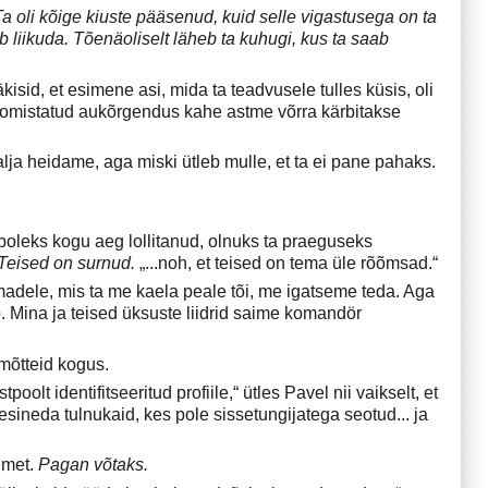
a oli kõige kiuste pääse
nud, kuid selle vigastusega on ta
b liikuda. Tõenäoliselt läheb ta kuhugi, kus ta saab
isid, et esimene asi, mida ta teadvusele tulles küsis, oli
t omistatud aukõrgendus kahe astme võrra kärbitakse
nalja heidame, aga miski ütleb mulle, et ta ei pane pahaks.
poleks kogu aeg lollitanud, olnuks ta praeguseks
Teised on surnud.
„...noh, et teised on tema üle rõõmsad.“
adele, mis ta me kaela peale tõi, me igatseme teda. Aga
eb. Mina ja teised üksuste liidrid saime komandör
 mõtteid kogus.
t identifitseeritud profiile,“ ütles Pavel nii vaikselt, et
ineda tulnukaid, kes pole sissetungijatega seotud... ja
ilmet.
Pagan võtaks.