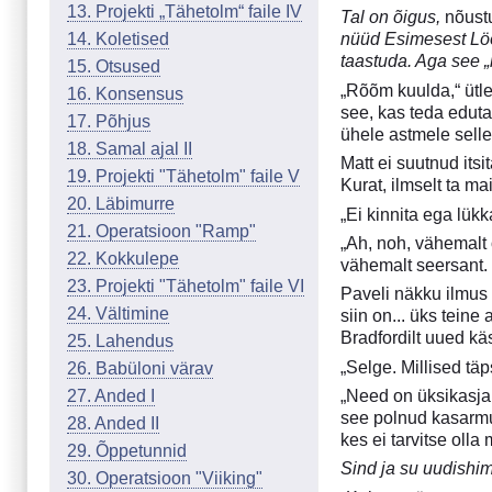
13. Projekti „Tähetolm“ faile IV
Tal on õigus,
nõustu
14. Koletised
nüüd Esimesest Löög
taastuda. Aga see „
15. Otsused
„Rõõm kuulda,“ ütle
16. Konsensus
see, kas teda edut
17. Põhjus
ühele astmele selle
18. Samal ajal II
Matt ei suutnud its
19. Projekti "Tähetolm" faile V
Kurat, ilmselt ta ma
20. Läbimurre
„Ei kinnita ega lük
21. Operatsioon "Ramp"
„Ah, noh, vähemalt 
22. Kokkulepe
vähemalt seersant. M
23. Projekti "Tähetolm" faile VI
Paveli näkku ilmus
24. Vältimine
siin on... üks teine
Bradfordilt uued kä
25. Lahendus
„Selge. Millised tä
26. Babüloni värav
27. Anded I
„Need on üksikasjali
see polnud kasarmu
28. Anded II
kes ei tarvitse olla
29. Õppetunnid
Sind ja su uudishi
30. Operatsioon "Viiking"