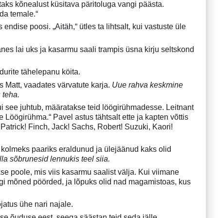
itaks kõnealust küsitava päritoluga vangi päästa.
ada temale.“
 endise poosi. „Aitäh,“ ütles ta lihtsalt, kui vastuste üle
nes lai uks ja kasarmu saali trampis üsna kirju seltskond
urite tähelepanu köita.
 Matt, vaadates värvatute karja.
Uue rahva keskmine
 teha.
kui see juhtub, määratakse teid löögirühmadesse. Leitnant
öögirühma.“ Pavel astus tähtsalt ette ja kapten võttis
 Patrick! Finch, Jack! Sachs, Robert! Suzuki, Kaori!
i kolmeks paariks eraldunud ja ülejäänud kaks olid
la sõbrunesid lennukis teel siia.
se poole, mis viis kasarmu saalist välja. Kui viimane
tegi mõned pöörded, ja lõpuks olid nad magamistoas, kus
õjatus ühe nari najale.
guse õuduse eest, seega säästan teid seda jälle