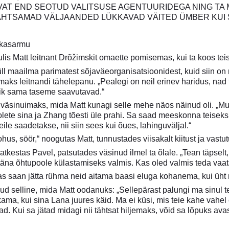
AT END SEOTUD VALITSUSE AGENTUURIDEGA NING TA M
TÄHTSAMAD VÄLJAANDED LÜKKAVAD VÄITED ÜMBER KUI
 kasarmu
ulis Matt leitnant Drõžimskit omaette pomisemas, kui ta koos te
üll maailma parimatest sõjaväeorganisatsioonidest, kuid siin on 
aks leitnandi tähelepanu. „Pealegi on neil erinev haridus, nad tu
ik sama taseme saavutavad.“
 väsinuimaks, mida Matt kunagi selle mehe näos näinud oli. „Mu
, olete sina ja Zhang tõesti üle prahi. Sa saad meeskonna teis
ile saadetakse, nii siin sees kui õues, lahinguväljal.“
us, söör,“ noogutas Matt, tunnustades viisakalt kiitust ja vastutus
katkestas Pavel, patsutades väsinud ilmel ta õlale. „Tean täpse
n täna õhtupoole külastamiseks valmis. Kas oled valmis teda va
kas saan jätta rühma neid aitama baasi eluga kohanema, kui üht m
nud selline, mida Matt oodanuks: „Sellepärast palungi ma sinul
kkama, kui sina Lana juures käid. Ma ei küsi, mis teie kahe vahel
d. Kui sa jätad midagi nii tähtsat hiljemaks, võid sa lõpuks avas