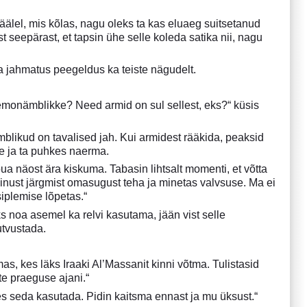
äälel, mis kõlas, nagu oleks ta kas eluaeg suitsetanud
st seepärast, et tapsin ühe selle koleda satika nii, nagu
ma jahmatus peegeldus ka teiste nägudelt.
deemonämblikke? Need armid on sul sellest, eks?“ küsis
blikud on tavalised jah. Kui armidest rääkida, peaksid
ie ja ta puhkes naerma.
õua näost ära kiskuma. Tabasin lihtsalt momenti, et võtta
 minust järgmist omasugust teha ja minetas valvsuse. Ma ei
siplemise lõpetas.“
s noa asemel ka relvi kasutama, jään vist selle
utvustada.
s, kes läks Iraaki Al’Massanit kinni võtma. Tulistasid
te praeguse ajani.“
ses seda kasutada. Pidin kaitsma ennast ja mu üksust.“