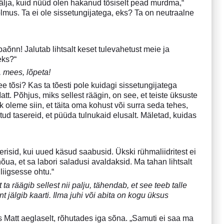
välja, kuid nüüd olen hakanud tõsiselt pead murdma,“
olmus. Ta ei ole sissetungijatega, eks? Ta on neutraalne
aõnn! Jalutab lihtsalt keset tulevahetust meie ja
eks?“
, mees, lõpeta!
ee tõsi? Kas ta tõesti pole kuidagi sissetungijatega
t. Põhjus, miks sellest räägin, on see, et teiste üksuste
 oleme siin, et täita oma kohust või surra seda tehes,
tud tasereid, et püüda tulnukaid elusalt. Mäletad, kuidas
erisid, kui uued käsud saabusid. Ükski rühmaliidritest ei
 nõua, et sa labori saladusi avaldaksid. Ma tahan lihtsalt
liigsesse ohtu.“
 ta räägib sellest nii palju, tähendab, et see teeb talle
 jälgib kaarti. Ilma juhi või abita on kogu üksus
s Matt aeglaselt, rõhutades iga sõna. „Samuti ei saa ma