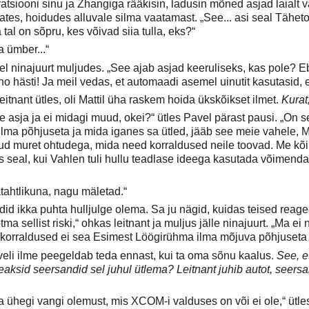
atsiooni sinu ja Zhangiga rääkisin, ladusin mõned asjad laialt 
states, hoidudes alluvale silma vaatamast. „See... asi seal Tähet
 tal on sõpru, kes võivad siia tulla, eks?“
a ümber...“
el ninajuurt muljudes. „See ajab asjad keeruliseks, kas pole? Eb
 no hästi! Ja meil vedas, et automaadi asemel uinutit kasutasid, 
leitnant ütles, oli Mattil üha raskem hoida ükskõikset ilmet.
Kurat
te asja ja ei midagi muud, okei?“ ütles Pavel pärast pausi. „On s
ilma põhjuseta ja mida iganes sa ütled, jääb see meie vahele, Mat
nud muret ohtudega, mida need korraldused neile toovad. Me kõik
iis seal, kui Vahlen tuli hullu teadlase ideega kasutada võimenda
atahtlikuna, nagu mäletad.“
idid ikka puhta hulljulge olema. Sa ju nägid, kuidas teised reage
a sellist riski,“ ohkas leitnant ja muljus jälle ninajuurt. „Ma ei
d korraldused ei sea Esimest Löögirühma ilma mõjuva põhjuseta 
veli ilme peegeldab teda ennast, kui ta oma sõnu kaalus.
See, et
eaksid seersandid sel juhul ütlema? Leitnant juhib autot, seersant
 ühegi vangi olemust, mis XCOM-i valduses on või ei ole,“ ütle