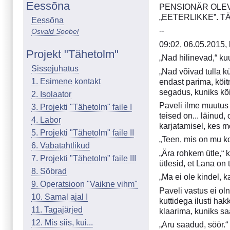
Eessõna
PENSIONÄR OLEV
„EETERLIKKE”. 
Eessõna
--
Osvald Soobel
09:02, 06.05.2015,
Projekt "Tähetolm"
„Nad hilinevad,“ ku
Sissejuhatus
„Nad võivad tulla k
1. Esimene kontakt
endast parima, köitm
segadus, kuniks kõ
2. Isolaator
Paveli ilme muutus
3. Projekti "Tähetolm" faile I
teised on... läinud
4. Labor
karjatamisel, kes me
5. Projekti "Tähetolm" faile II
„Teen, mis on mu koh
6. Vabatahtlikud
„Ära rohkem ütle,“ 
7. Projekti "Tähetolm" faile III
ütlesid, et Lana o
8. Sõbrad
„Ma ei ole kindel, 
9. Operatsioon "Vaikne vihm"
Paveli vastus ei ol
10. Samal ajal I
kuttidega ilusti ha
11. Tagajärjed
klaarima, kuniks saa
12. Mis siis, kui...
„Aru saadud, söör.“