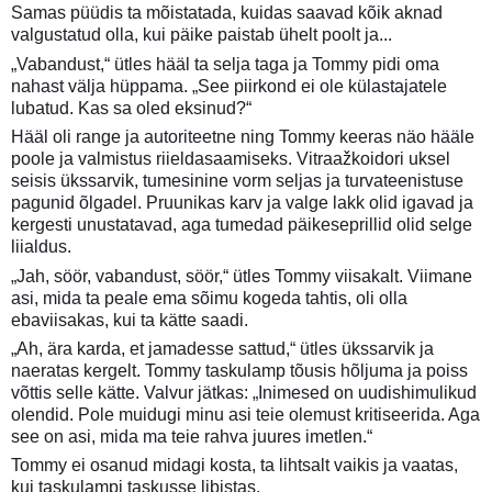
Samas püüdis ta mõistatada, kuidas saavad kõik aknad
valgustatud olla, kui päike paistab ühelt poolt ja...
„Vabandust,“ ütles hääl ta selja taga ja Tommy pidi oma
nahast välja hüppama. „See piirkond ei ole külastajatele
lubatud. Kas sa oled eksinud?“
Hääl oli range ja autoriteetne ning Tommy keeras näo hääle
poole ja valmistus riieldasaamiseks. Vitraažkoidori uksel
seisis ükssarvik, tumesinine vorm seljas ja turvateenistuse
pagunid õlgadel. Pruunikas karv ja valge lakk olid igavad ja
kergesti unustatavad, aga tumedad päikeseprillid olid selge
liialdus.
„Jah, söör, vabandust, söör,“ ütles Tommy viisakalt. Viimane
asi, mida ta peale ema sõimu kogeda tahtis, oli olla
ebaviisakas, kui ta kätte saadi.
„Ah, ära karda, et jamadesse sattud,“ ütles ükssarvik ja
naeratas kergelt. Tommy taskulamp tõusis hõljuma ja poiss
võttis selle kätte. Valvur jätkas: „Inimesed on uudishimulikud
olendid. Pole muidugi minu asi teie olemust kritiseerida. Aga
see on asi, mida ma teie rahva juures imetlen.“
Tommy ei osanud midagi kosta, ta lihtsalt vaikis ja vaatas,
kui taskulampi taskusse libistas.