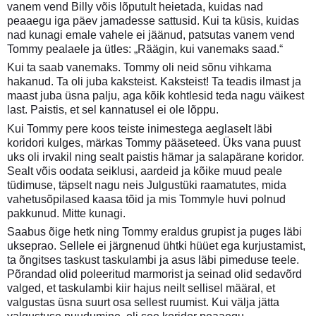
vanem vend Billy võis lõputult heietada, kuidas nad
peaaegu iga päev jamadesse sattusid. Kui ta küsis, kuidas
nad kunagi emale vahele ei jäänud, patsutas vanem vend
Tommy pealaele ja ütles: „Räägin, kui vanemaks saad.“
Kui ta saab vanemaks. Tommy oli neid sõnu vihkama
hakanud. Ta oli juba kaksteist. Kaksteist! Ta teadis ilmast ja
maast juba üsna palju, aga kõik kohtlesid teda nagu väikest
last. Paistis, et sel kannatusel ei ole lõppu.
Kui Tommy pere koos teiste inimestega aeglaselt läbi
koridori kulges, märkas Tommy pääseteed. Üks vana puust
uks oli irvakil ning sealt paistis hämar ja salapärane koridor.
Sealt võis oodata seiklusi, aardeid ja kõike muud peale
tüdimuse, täpselt nagu neis Julgustüki raamatutes, mida
vahetusõpilased kaasa tõid ja mis Tommyle huvi polnud
pakkunud. Mitte kunagi.
Saabus õige hetk ning Tommy eraldus grupist ja puges läbi
ukseprao. Sellele ei järgnenud ühtki hüüet ega kurjustamist,
ta õngitses taskust taskulambi ja asus läbi pimeduse teele.
Põrandad olid poleeritud marmorist ja seinad olid sedavõrd
valged, et taskulambi kiir hajus neilt sellisel määral, et
valgustas üsna suurt osa sellest ruumist. Kui välja jätta