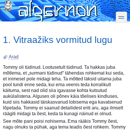
Skip
to
main
toggle
content
1. Vitraažiks vormitud lugu
Arad
Tommy oli tüdinud. Lootusetult tüdinud. Ta hakkas juba
mõtlema, et „surmani tüdinud“ tähendas rohkemat kui seda,
et inimesel pole midagi teha. Ta mõtted läksid uitama juba
pool tundi enne seda, kui ema veenis teda korralikult
käituma, sest nad olid siia igavasse kohta kutsutud
aukülalistena. Alguses oli põnev käia tõelises kindluses,
kuid siis hakkasid täiskasvanud lobisema ega kavatsenud
lõpetada. Tommy ei saanud detailidest eriti aru, aga ilmselt
räägiti midagi ta õest, keda ta kunagi näinud ei olnud.
See mõte pani poisi nohisema. Ema rääkis Tommy õest,
nagu olnuks ta pühak, aga tema teadis õest rohkem. Tommy