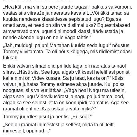
„Hea küll, ma viin su pere juurde tagasi,“ pakkus valvurponi,
vaatas siis vitraaže ja naeratas kavalalt. „Või äkki tahad sa
kuulda nendesse klaasidesse sepistatud lugu? Ega sa
ometi arva, et need on siin vaid silmailuks? Equestrialased
armastavad oma lugusid niimoodi klaasi jäädvustada ja
nende akende lugu on neile väga tähtis.“
„Jah, muidugi, palun! Ma tahan kuulda seda lugu!“ nõustus
Tommy viivitamata. Ta oli nõus kõigega, mis riidlemist edasi
lükkab.
Ehkki valvuri silmad olid prillide taga, oli naeratus ta näol
siiras. „Hästi siis. See lugu algab väiksest helelillast ponist,
kelle nimi on Videvikusära. Sa ju tead, kes ta on?“ küsis
valvur ja juhatas Tommy esimese akna juurde. Kui poiss
noogutas, siis valvur jätkas: „Väga hea! Nagu ma ütlesin,
algas see lugu Videvikusärast ja nagu paljud tema lood,
algab ka see sellest, et ta on koonupidi raamatus. Aga see
raamat oli eriline. Kas oskad arvata, miks?“
Tommy juurdles pisut ja nentis: „Ei, söör.“
„See oli raamat inimestest ja sellest, mida ta oli teilt,
inimestelt, õppinud ...“