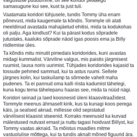
valgustuse puudumine, oli see koridor peaaegu
samasugune kui see, kust ta just tuli.
Vaatamata koridori tühjusele, tundis Tommy üha enam
põnevust, mida kaugemale ta kõndis. Tommyle oli alati
meeldinud avastada mahajäetud ehitisi, mida ta kodukohas
oli palju. Aga kindlust? Kui ta pärast kodus sõpradele
jutustaks, kaaluks sõprade näod igas poosis ema ja Billy
riidlemise üles.
Ta kõndis mitu minutit pimedais koridorides, kuni avastas
midagi kummalist. Värviline valgus, mis paistis järgmisest
ruumist, lausa noris uurimist. Tühjades koridorides kajasid ta
tossude pehmed sammud, kui ta astus ruumi. Sellele
järgnes kolin, kui taskuilamp ta sõrmede vahelt maha
pudenes. Ta ei pannud oma kalli riista kadumist tähelegi,
kuna kogu tema tähelepanu haaras see, mida ta nüüd nägi.
Koridori seinad ja laed koosnesid üleni klaasvitraažidest.
Tommyle meenus ähmaselt kirik, kus ta kunagi koos perega
käis, ja sealsed aknad, millesse olid sepistatud
värvilisest klaasist stseenid. Korraks meenusid ka kurvad
mälestused nutvast emast ja nuttu tagasi hoidvast Billyst, kui
Tommy vaatas aknaid. Ta mõistus maadles mitme
vastuolulise mõttega, kui ta tundis aknalt mõned figuurid ära.