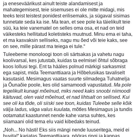
ja eneseväärikust ainult teiste alandamisest ja
mahategemisest, teie sisemuses ei ole mitte midagi, mis
teeks teist teistest ponidest erilisemaks, ja sügaval sisimas
tunnetate seda ka ise. Ma tean, et see pole ka täielikult teie
süü, ka teie vanematel on selles oma osa, et nad on teid
väikesteks hellitatud koletisteks muutnud. Minu ema ei taha,
et ma kasvaksin selliseks, nagu mu õed või teie kaks, see
on see, mille pärast ma teiega ei tule.“
Tuleebeme monoloogi toon oli särtsakas ja vahetu nagu
koolivarsal, kes jutustab, kuidas ta eelmisel õhtul sõbraga
koos lollusi tegi. Ent ta hääles polnud märkigi sarkasmist
ega sapist, mida Teemanttiaara ja Hõbelusikas tavaliselt
kasutasid. Mesimagus vaatas suurte silmadega Tuhatnelja
ja Õunaõie poole, kes olid samamoodi vapustatud.
Ma pole
tegelikult kunagi mõelnud, miks need kaks snoobi niimoodi
käituvad, olen vaid mõelnud, et nad lihtsalt on sellised. Kui
see oli ka tõde, oli siiski see toon, kuidas Tuleebe selle kõik
välja ladus, väga valus kuulata,
mõtles Mesimagus ja tundis
ootamatut kaastunnet nende kahe varsa suhtes, kes
siiamaani olid tema elu vaid kibedaks teinud.
„Noh... No hästi! Eks siis mängi nende luuseritega, meid ei
huvita!“ karjatas Teemanttiaara, pööras ringi ja kappas