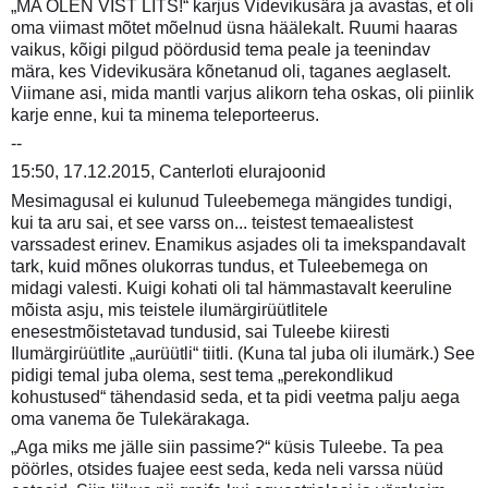
„MA OLEN VIST LITS!“ karjus Videvikusära ja avastas, et oli
oma viimast mõtet mõelnud üsna häälekalt. Ruumi haaras
vaikus, kõigi pilgud pöördusid tema peale ja teenindav
mära, kes Videvikusära kõnetanud oli, taganes aeglaselt.
Viimane asi, mida mantli varjus alikorn teha oskas, oli piinlik
karje enne, kui ta minema teleporteerus.
--
15:50, 17.12.2015, Canterloti elurajoonid
Mesimagusal ei kulunud Tuleebemega mängides tundigi,
kui ta aru sai, et see varss on... teistest temaealistest
varssadest erinev. Enamikus asjades oli ta imekspandavalt
tark, kuid mõnes olukorras tundus, et Tuleebemega on
midagi valesti. Kuigi kohati oli tal hämmastavalt keeruline
mõista asju, mis teistele ilumärgirüütlitele
enesestmõistetavad tundusid, sai Tuleebe kiiresti
Ilumärgirüütlite „aurüütli“ tiitli. (Kuna tal juba oli ilumärk.) See
pidigi temal juba olema, sest tema „perekondlikud
kohustused“ tähendasid seda, et ta pidi veetma palju aega
oma vanema õe Tulekärakaga.
„Aga miks me jälle siin passime?“ küsis Tuleebe. Ta pea
pöörles, otsides fuajee eest seda, keda neli varssa nüüd