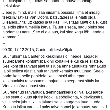
kujutluspildi üle, kuidas senaatorit lendava mööbliga
pekstakse.
„Tead ju mind, ma ei saa niisama passida, ilma et midagi
teeksin,“ jätkas Van Doorn, patsutades jälle Matti õlga.
„Pealegi...“ ta jutt katkes ja ta käsi liikus taas Matti õlale, kust
ta leidis pika tumelilla karva. Ta uuris seda, nagu oleks see
hindamatu aare. „See ei ole aus, kui sina kogu lõbu endale
kahmad.“
--
09:30, 17.12.2015, Canterloti keskväljak
Suur ühismaa Canterloti kesklinnas oli headel aegadel
suurepärane kohtumispaik nii kohalikele kui ka reisijatele.
See koht oli rahvast alati täis juba enne tulnukate rünnakuid
ja oli sellest ajast ainult rahvarohkemaks muutunud. See oli
parim koht neile ponidele, kes tahtsid tähelepanu
keskpunktist rahvasumma hajuda, ja seepärast sättis ka
Videvikusära ennast sinna.
Suurenenud rahvahulga teenindamiseks oli väljaku äärde
üles seatud kuus ajutist kööki ja söögikohta, Videvikusära
valis neist juhusliku ja jalutas selle kaugema laua juurde.
Kuna ta isikut varjasid paks talvemantel ja kapuuts, vaatasid