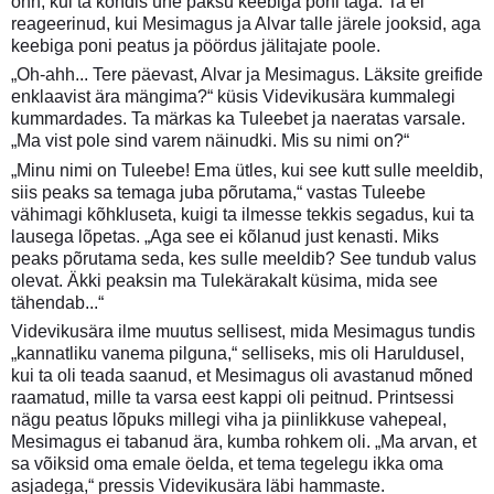
õnn, kui ta kõndis ühe paksu keebiga poni taga. Ta ei
reageerinud, kui Mesimagus ja Alvar talle järele jooksid, aga
keebiga poni peatus ja pöördus jälitajate poole.
„Oh-ahh... Tere päevast, Alvar ja Mesimagus. Läksite greifide
enklaavist ära mängima?“ küsis Videvikusära kummalegi
kummardades. Ta märkas ka Tuleebet ja naeratas varsale.
„Ma vist pole sind varem näinudki. Mis su nimi on?“
„Minu nimi on Tuleebe! Ema ütles, kui see kutt sulle meeldib,
siis peaks sa temaga juba põrutama,“ vastas Tuleebe
vähimagi kõhkluseta, kuigi ta ilmesse tekkis segadus, kui ta
lausega lõpetas. „Aga see ei kõlanud just kenasti. Miks
peaks põrutama seda, kes sulle meeldib? See tundub valus
olevat. Äkki peaksin ma Tulekärakalt küsima, mida see
tähendab...“
Videvikusära ilme muutus sellisest, mida Mesimagus tundis
„kannatliku vanema pilguna,“ selliseks, mis oli Haruldusel,
kui ta oli teada saanud, et Mesimagus oli avastanud mõned
raamatud, mille ta varsa eest kappi oli peitnud. Printsessi
nägu peatus lõpuks millegi viha ja piinlikkuse vahepeal,
Mesimagus ei tabanud ära, kumba rohkem oli. „Ma arvan, et
sa võiksid oma emale öelda, et tema tegelegu ikka oma
asjadega,“ pressis Videvikusära läbi hammaste.