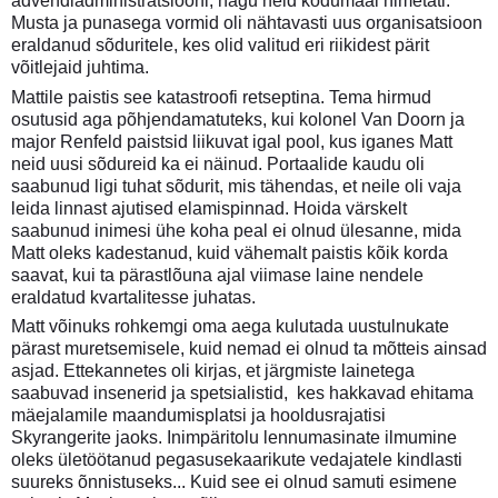
advendiadministratsiooni, nagu neid kodumaal nimetati.
Musta ja punasega vormid oli nähtavasti uus organisatsioon
eraldanud sõduritele, kes olid valitud eri riikidest pärit
võitlejaid juhtima.
Mattile paistis see katastroofi retseptina. Tema hirmud
osutusid aga põhjendamatuteks, kui kolonel Van Doorn ja
major Renfeld paistsid liikuvat igal pool, kus iganes Matt
neid uusi sõdureid ka ei näinud. Portaalide kaudu oli
saabunud ligi tuhat sõdurit, mis tähendas, et neile oli vaja
leida linnast ajutised elamispinnad. Hoida värskelt
saabunud inimesi ühe koha peal ei olnud ülesanne, mida
Matt oleks kadestanud, kuid vähemalt paistis kõik korda
saavat, kui ta pärastlõuna ajal viimase laine nendele
eraldatud kvartalitesse juhatas.
Matt võinuks rohkemgi oma aega kulutada uustulnukate
pärast muretsemisele, kuid nemad ei olnud ta mõtteis ainsad
asjad. Ettekannetes oli kirjas, et järgmiste lainetega
saabuvad insenerid ja spetsialistid, kes hakkavad ehitama
mäejalamile maandumisplatsi ja hooldusrajatisi
Skyrangerite jaoks. Inimpäritolu lennumasinate ilmumine
oleks ületöötanud pegasusekaarikute vedajatele kindlasti
suureks õnnistuseks... Kuid see ei olnud samuti esimene