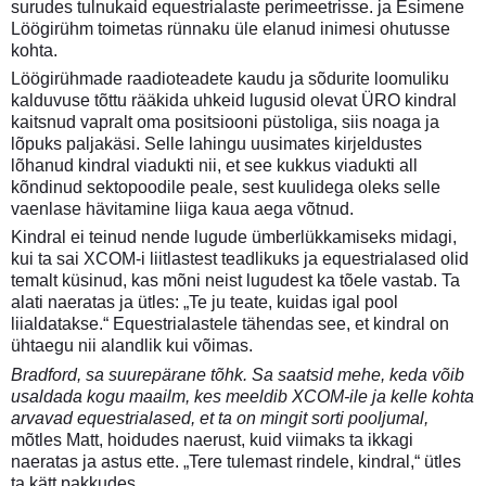
surudes tulnukaid equestrialaste perimeetrisse. ja Esimene
Löögirühm toimetas rünnaku üle elanud inimesi ohutusse
kohta.
Löögirühmade raadioteadete kaudu ja sõdurite loomuliku
kalduvuse tõttu rääkida uhkeid lugusid olevat ÜRO kindral
kaitsnud vapralt oma positsiooni püstoliga, siis noaga ja
lõpuks paljakäsi. Selle lahingu uusimates kirjeldustes
lõhanud kindral viadukti nii, et see kukkus viadukti all
kõndinud sektopoodile peale, sest kuulidega oleks selle
vaenlase hävitamine liiga kaua aega võtnud.
Kindral ei teinud nende lugude ümberlükkamiseks midagi,
kui ta sai XCOM-i liitlastest teadlikuks ja equestrialased olid
temalt küsinud, kas mõni neist lugudest ka tõele vastab. Ta
alati naeratas ja ütles: „Te ju teate, kuidas igal pool
liialdatakse.“ Equestrialastele tähendas see, et kindral on
ühtaegu nii alandlik kui võimas.
Bradford, sa suurepärane tõhk. Sa saatsid mehe, keda võib
usaldada kogu maailm, kes meeldib XCOM-ile ja kelle kohta
arvavad equestrialased, et ta on mingit sorti pooljumal,
mõtles Matt, hoidudes naerust, kuid viimaks ta ikkagi
naeratas ja astus ette. „Tere tulemast rindele, kindral,“ ütles
ta kätt pakkudes.