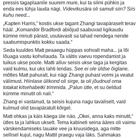
pressis tagaplaanile suurem mure, kui ta silmi pühkis ja
enda ees tühja lauda nägi.
Videvikusära oli samuti siin? Siis
kuhu need...
„Kapten Harris,“ kostis ukse tagant Zhangi tavapäraselt terav
hääl. „Komandör Bradfordi abiõjud saabuvad ligikaudu
kümne minuti pärast, usutavasti sa tahad nendega nende
saabumispunktis kokku saada.“
Seda kuuldes Matt peaaegu hüppas sohvalt maha... ja lõi
lõuaga vastu kohvilauda. Ta vältis vaevu ropendamist ja
tuikus ukse poole. Matti alluv seisis ukse taga ja kergitas
vaid kulmu, kui uks lahti lendas.
See ei ole üldse õiglane,
mõtles Matt pahuralt, kui nägi Zhangi puhast vormi ja veatut
välimust.
Hiinlase ülikond oli sirge, ta oli jõudnud oma
totakat kitsehabetki trimmida.
„Palun ütle, et su öeldud
kümme minutit oli nali.“
Zhang ei vastanud, ta seisis kujuna nagu tavaliselt, vaid
kulmud olid tavapäratult kõrgel.
Matt ohkas ja käis käega üle näo. „Okei, anna kaks minutit,“
ütles ta ja lahkus ukselt. Tema kabineti seina ääres oli vaimu
värskendamiseks lauake vee ja kruusidega, aga mitte
sellisel kujul, nagu Mattil praegu vaja läks. Sahmakas