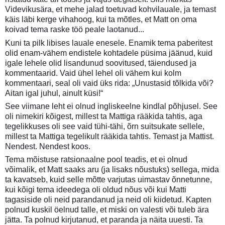
Videvikusära, et mehe jalad toetuvad kohvilauale, ja temast
käis läbi kerge vihahoog, kui ta mõtles, et Matt on oma
koivad tema raske töö peale laotanud...
Kuni ta pilk libises lauale enesele. Enamik tema paberitest
olid enam-vähem endistele kohtadele püsima jäänud, kuid
igale lehele olid lisandunud soovitused, täiendused ja
kommentaarid. Vaid ühel lehel oli vähem kui kolm
kommentaari, seal oli vaid üks rida: „Unustasid tõlkida või?
Aitan igal juhul, ainult küsi!“
See viimane leht ei olnud ingliskeelne kindlal põhjusel. See
oli nimekiri kõigest, millest ta Mattiga rääkida tahtis, aga
tegelikkuses oli see vaid tühi-tähi, õrn suitsukate sellele,
millest ta Mattiga tegelikult rääkida tahtis. Temast ja Mattist.
Nendest. Nendest koos.
Tema mõistuse ratsionaalne pool teadis, et ei olnud
võimalik, et Matt saaks aru (ja lisaks nõustuks) sellega, mida
ta kavatseb, kuid selle mõtte varjutas uimastav õnnetunne,
kui kõigi tema ideedega oli oldud nõus või kui Matti
tagasiside oli neid parandanud ja neid oli kiidetud. Kapten
polnud kuskil öelnud talle, et miski on valesti või tuleb ära
jätta. Ta polnud kirjutanud, et paranda ja näita uuesti. Ta