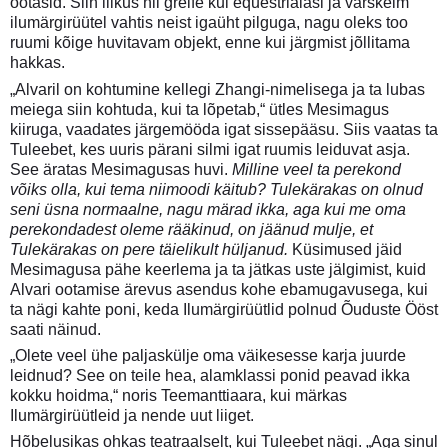
ootasid. Siin liikus nii greife kui equestrialasi ja värskeim
ilumärgirüütel vahtis neist igaüht pilguga, nagu oleks too
ruumi kõige huvitavam objekt, enne kui järgmist jõllitama
hakkas.
„Alvaril on kohtumine kellegi Zhangi-nimelisega ja ta lubas
meiega siin kohtuda, kui ta lõpetab,“ ütles Mesimagus
kiiruga, vaadates järgemööda igat sissepääsu. Siis vaatas ta
Tuleebet, kes uuris pärani silmi igat ruumis leiduvat asja.
See äratas Mesimagusas huvi.
Milline veel ta perekond
võiks olla, kui tema niimoodi käitub? Tulekärakas on olnud
seni üsna normaalne, nagu märad ikka, aga kui me oma
perekondadest oleme rääkinud, on jäänud mulje, et
Tulekärakas on pere täielikult hüljanud.
Küsimused jäid
Mesimagusa pähe keerlema ja ta jätkas uste jälgimist, kuid
Alvari ootamise ärevus asendus kohe ebamugavusega, kui
ta nägi kahte poni, keda Ilumärgirüütlid polnud Õuduste Ööst
saati näinud.
„Olete veel ühe paljaskülje oma väikesesse karja juurde
leidnud? See on teile hea, alamklassi ponid peavad ikka
kokku hoidma,“ noris Teemanttiaara, kui märkas
Ilumärgirüütleid ja nende uut liiget.
Hõbelusikas ohkas teatraalselt, kui Tuleebet nägi. „Aga sinul