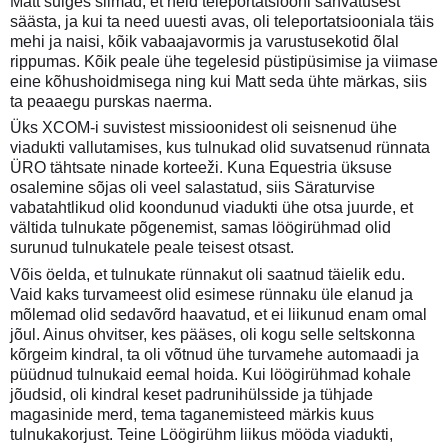
Matt sulges silmad, et neid teleportatsiooni sähvatusest
säästa, ja kui ta need uuesti avas, oli teleportatsiooniala täis
mehi ja naisi, kõik vabaajavormis ja varustusekotid õlal
rippumas. Kõik peale ühe tegelesid püstipüsimise ja viimase
eine kõhushoidmisega ning kui Matt seda ühte märkas, siis
ta peaaegu purskas naerma.
Üks XCOM-i suvistest missioonidest oli seisnenud ühe
viadukti vallutamises, kus tulnukad olid suvatsenud rünnata
ÜRO tähtsate ninade korteeži. Kuna Equestria üksuse
osalemine sõjas oli veel salastatud, siis Säraturvise
vabatahtlikud olid koondunud viadukti ühe otsa juurde, et
vältida tulnukate põgenemist, samas löögirühmad olid
surunud tulnukatele peale teisest otsast.
Võis öelda, et tulnukate rünnakut oli saatnud täielik edu.
Vaid kaks turvameest olid esimese rünnaku üle elanud ja
mõlemad olid sedavõrd haavatud, et ei liikunud enam omal
jõul. Ainus ohvitser, kes pääses, oli kogu selle seltskonna
kõrgeim kindral, ta oli võtnud ühe turvamehe automaadi ja
püüdnud tulnukaid eemal hoida. Kui löögirühmad kohale
jõudsid, oli kindral keset padrunihülsside ja tühjade
magasinide merd, tema taganemisteed märkis kuus
tulnukakorjust. Teine Löögirühm liikus mööda viadukti,