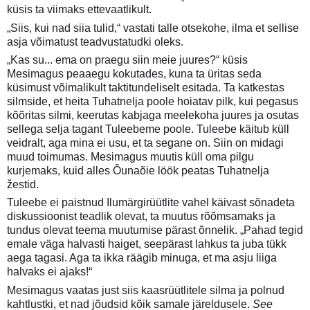
küsis ta viimaks ettevaatlikult.
„Siis, kui nad siia tulid,“ vastati talle otsekohe, ilma et sellise
asja võimatust teadvustatudki oleks.
„Kas su... ema on praegu siin meie juures?“ küsis
Mesimagus peaaegu kokutades, kuna ta üritas seda
küsimust võimalikult taktitundeliselt esitada. Ta katkestas
silmside, et heita Tuhatnelja poole hoiatav pilk, kui pegasus
kõõritas silmi, keerutas kabjaga meelekoha juures ja osutas
sellega selja tagant Tuleebeme poole. Tuleebe käitub küll
veidralt, aga mina ei usu, et ta segane on. Siin on midagi
muud toimumas. Mesimagus muutis küll oma pilgu
kurjemaks, kuid alles Õunaõie löök peatas Tuhatnelja
žestid.
Tuleebe ei paistnud Ilumärgirüütlite vahel käivast sõnadeta
diskussioonist teadlik olevat, ta muutus rõõmsamaks ja
tundus olevat teema muutumise pärast õnnelik. „Pahad tegid
emale väga halvasti haiget, seepärast lahkus ta juba tükk
aega tagasi. Aga ta ikka räägib minuga, et ma asju liiga
halvaks ei ajaks!“
Mesimagus vaatas just siis kaasrüütlitele silma ja polnud
kahtlustki, et nad jõudsid kõik samale järeldusele.
See