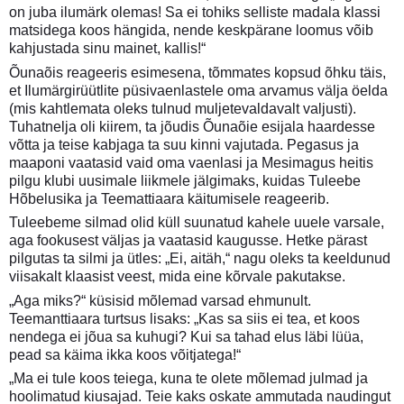
on juba ilumärk olemas! Sa ei tohiks selliste madala klassi
matsidega koos hängida, nende keskpärane loomus võib
kahjustada sinu mainet, kallis!“
Õunaõis reageeris esimesena, tõmmates kopsud õhku täis,
et Ilumärgirüütlite püsivaenlastele oma arvamus välja öelda
(mis kahtlemata oleks tulnud muljetevaldavalt valjusti).
Tuhatnelja oli kiirem, ta jõudis Õunaõie esijala haardesse
võtta ja teise kabjaga ta suu kinni vajutada. Pegasus ja
maaponi vaatasid vaid oma vaenlasi ja Mesimagus heitis
pilgu klubi uusimale liikmele jälgimaks, kuidas Tuleebe
Hõbelusika ja Teemattiaara käitumisele reageerib.
Tuleebeme silmad olid küll suunatud kahele uuele varsale,
aga fookusest väljas ja vaatasid kaugusse. Hetke pärast
pilgutas ta silmi ja ütles: „Ei, aitäh,“ nagu oleks ta keeldunud
viisakalt klaasist veest, mida eine kõrvale pakutakse.
„Aga miks?“ küsisid mõlemad varsad ehmunult.
Teemanttiaara turtsus lisaks: „Kas sa siis ei tea, et koos
nendega ei jõua sa kuhugi? Kui sa tahad elus läbi lüüa,
pead sa käima ikka koos võitjatega!“
„Ma ei tule koos teiega, kuna te olete mõlemad julmad ja
hoolimatud kiusajad. Teie kaks oskate ammutada naudingut