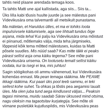
tahtis neid plaane arendada temaga koos.
Ta tahtis Matti une ajal kallistada, aga siis... Siis ta...
Üks lilla kabi tõusis huulte juurde ja see mälestus pani
Videvikusära oma talvemantli all metsikult punastama.
Ma mäletan, et Haruldus ütles, et ma ei tohiks loota
impulsiivsele käitumisele, aga see lihtsalt tundus õige
asjana, mida teha!
Kui palju ka Videvikusära oma mõistust
ei piinanud, mõtlemaks välja, mida teha järgmiseks,
lõppesid kõik tema mõtted mälestuses, kuidas ta Matti
põsele suudles.
Mis nüüd saab? Kas mitte täkk ei peaks
pärast sellist asja oma käiku tegema?
See mõte pani
Videvikusära urisema.
On lootusetu temalt sellist käiku
oodata, kui ta isegi ei tea, mis juhtus!
Sagin söögikohas oli ammu vähenenud, kui Videvikusära
kohendas ennast.
Ma pean temaga rääkima. Me PEAME
ikkagi rääkima. Kui paari üks pool teeb sammu, ei teki
sellest kohe suhet.
Ta ohkas ja tõstis pea aegamisi laualt
üles.
Ma olen juba tund aega kindlusest väljas... Peaksin
tagasi minema, muidu saadab Särav üksused mind otsima,
nagu oleksin ma tagaotsitav kurjategija.
See mõte oli
viimane pusletükk kujutluspildis, mis Videvikusära peas