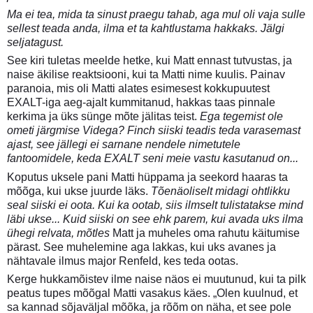
Ma ei tea, mida ta sinust praegu tahab, aga mul oli vaja sulle
sellest teada anda, ilma et ta kahtlustama hakkaks. Jälgi
seljatagust.
See kiri tuletas meelde hetke, kui Matt ennast tutvustas, ja
naise äkilise reaktsiooni, kui ta Matti nime kuulis. Painav
paranoia, mis oli Matti alates esimesest kokkupuutest
EXALT-iga aeg-ajalt kummitanud, hakkas taas pinnale
kerkima ja üks sünge mõte jälitas teist.
Ega tegemist ole
ometi järgmise Videga? Finch siiski teadis teda varasemast
ajast, see jällegi ei sarnane nendele nimetutele
fantoomidele, keda EXALT seni meie vastu kasutanud on...
Koputus uksele pani Matti hüppama ja seekord haaras ta
mõõga, kui ukse juurde läks.
Tõenäoliselt midagi ohtlikku
seal siiski ei oota. Kui ka ootab, siis ilmselt tulistatakse mind
läbi ukse... Kuid siiski on see ehk parem, kui avada uks ilma
ühegi relvata, mõtles
Matt ja muheles oma rahutu käitumise
pärast. See muhelemine aga lakkas, kui uks avanes ja
nähtavale ilmus major Renfeld, kes teda ootas.
Kerge hukkamõistev ilme naise näos ei muutunud, kui ta pilk
peatus tupes mõõgal Matti vasakus käes. „Olen kuulnud, et
sa kannad sõjaväljal mõõka, ja rõõm on näha, et see pole