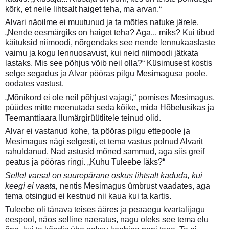
kõrk, et neile lihtsalt haiget teha, ma arvan.“
Alvari näoilme ei muutunud ja ta mõtles natuke järele.
„Nende eesmärgiks on haiget teha? Aga... miks? Kui tibud
käituksid niimoodi, nõrgendaks see nende lennukaaslaste
vaimu ja kogu lennuosavust, kui neid niimoodi jätkata
lastaks. Mis see põhjus võib neil olla?“ Küsimusest kostis
selge segadus ja Alvar pööras pilgu Mesimagusa poole,
oodates vastust.
„Mõnikord ei ole neil põhjust vajagi,“ pomises Mesimagus,
püüdes mitte meenutada seda kõike, mida Hõbelusikas ja
Teemanttiaara Ilumärgirüütlitele teinud olid.
Alvar ei vastanud kohe, ta pööras pilgu ettepoole ja
Mesimagus nägi selgesti, et tema vastus polnud Alvarit
rahuldanud. Nad astusid mõned sammud, aga siis greif
peatus ja pööras ringi. „Kuhu Tuleebe läks?“
Sellel varsal on suurepärane oskus lihtsalt kaduda, kui
keegi ei vaata,
nentis Mesimagus ümbrust vaadates, aga
tema otsingud ei kestnud nii kaua kui ta kartis.
Tuleebe oli tänava teises ääres ja peaaegu kvartalijagu
eespool, näos selline naeratus, nagu oleks see tema elu