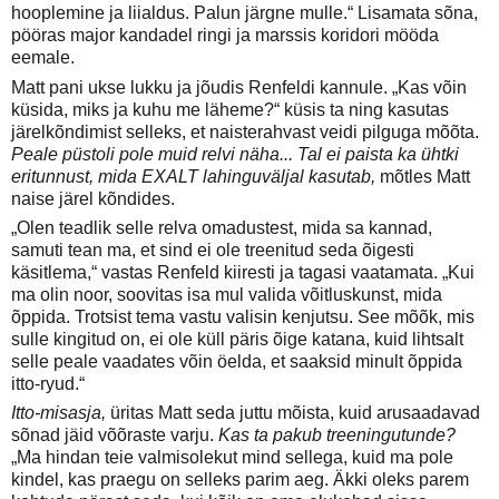
hooplemine ja liialdus. Palun järgne mulle.“ Lisamata sõna,
pööras major kandadel ringi ja marssis koridori mööda
eemale.
Matt pani ukse lukku ja jõudis Renfeldi kannule. „Kas võin
küsida, miks ja kuhu me läheme?“ küsis ta ning kasutas
järelkõndimist selleks, et naisterahvast veidi pilguga mõõta.
Peale püstoli pole muid relvi näha... Tal ei paista ka ühtki
eritunnust, mida EXALT lahinguväljal kasutab,
mõtles Matt
naise järel kõndides.
„Olen teadlik selle relva omadustest, mida sa kannad,
samuti tean ma, et sind ei ole treenitud seda õigesti
käsitlema,“ vastas Renfeld kiiresti ja tagasi vaatamata. „Kui
ma olin noor, soovitas isa mul valida võitluskunst, mida
õppida. Trotsist tema vastu valisin kenjutsu. See mõõk, mis
sulle kingitud on, ei ole küll päris õige katana, kuid lihtsalt
selle peale vaadates võin öelda, et saaksid minult õppida
itto-ryud.“
Itto-misasja,
üritas Matt seda juttu mõista, kuid arusaadavad
sõnad jäid võõraste varju.
Kas ta pakub treeningutunde?
„Ma hindan teie valmisolekut mind sellega, kuid ma pole
kindel, kas praegu on selleks parim aeg. Äkki oleks parem