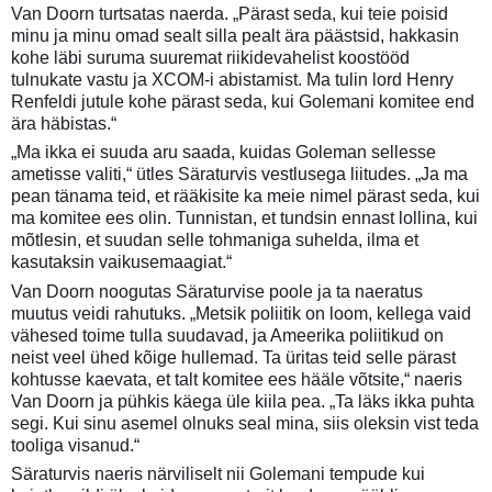
Van Doorn turtsatas naerda. „Pärast seda, kui teie poisid
minu ja minu omad sealt silla pealt ära päästsid, hakkasin
kohe läbi suruma suuremat riikidevahelist koostööd
tulnukate vastu ja XCOM-i abistamist. Ma tulin lord Henry
Renfeldi jutule kohe pärast seda, kui Golemani komitee end
ära häbistas.“
„Ma ikka ei suuda aru saada, kuidas Goleman sellesse
ametisse valiti,“ ütles Säraturvis vestlusega liitudes. „Ja ma
pean tänama teid, et rääkisite ka meie nimel pärast seda, kui
ma komitee ees olin. Tunnistan, et tundsin ennast lollina, kui
mõtlesin, et suudan selle tohmaniga suhelda, ilma et
kasutaksin vaikusemaagiat.“
Van Doorn noogutas Säraturvise poole ja ta naeratus
muutus veidi rahutuks. „Metsik poliitik on loom, kellega vaid
vähesed toime tulla suudavad, ja Ameerika poliitikud on
neist veel ühed kõige hullemad. Ta üritas teid selle pärast
kohtusse kaevata, et talt komitee ees hääle võtsite,“ naeris
Van Doorn ja pühkis käega üle kiila pea. „Ta läks ikka puhta
segi. Kui sinu asemel olnuks seal mina, siis oleksin vist teda
tooliga visanud.“
Säraturvis naeris närviliselt nii Golemani tempude kui