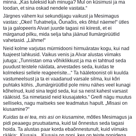
minna. „Kas tuleksid kah minuga? Mul on küsimusi ja ma
loodan, et sina oskad nendele vastata.“
Järgnes vähem kui sekundijagu vaikust ja Mesimagus
vastas: „Okei! Tuhatnelja, Õunaõis, eks õhtul näeme!“ ütles
ta ja galopeeris Alvari juurde tagasi nii kiiresti, et ei
märganud pilku, mida selja taha jäänud Ilumärgirüütlid
vahetasid. „Lähme!“
Neid kolme varjutas mürmidooni hirmuäratav kogu, kui nad
fuajeest lahkusid. Vaikus venis ja Alvar alustas viimaks
jutuga: „Tunnistan oma võhiklikkust ja ma ei tahtnud seda
puudust teistele näidata, arvestades seda, kuidas te
kolmekesi sellele reageerisite...“ Ta hääletoonist oli kuulda
vastumeelsust ja ta ei vaadanud varsale silma, kui kõri
puhtaks köhis. „Ilumärgirüütlid pole minu nähes veel kunagi
kõhelnud, kuid sina tegid seda, kui sa neist kahest varsast
rääkisid. Sa nimetasid neid kiusajateks.“ Greifi nägu muutus
selliseks, nagu maitseks see teadmatus hapult. „Misasi on
kiusamine?“
Kuidas ta ei tea, mis asi on kiusamine,
mõtles Mesimagus ja
pidi peaaegu pruutsatama, kuid tal õnnestus seda tagasi
hoida. Ta alustas paar korda ebaõnnestunult, kuid viimaks
rääkis: „Kiusaja... Kiusaja on poni, kes on teiste ponidega