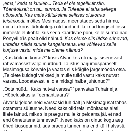
„ema,“ keda ta kuuleb... Teda ei ole tegelikult siin.
Tõenäoliselt on ta... surnud. Ja Tuleebe ei taha sellega
nõustuda. Kas meie käituksime sellises olukorras
teistmoodi,
mõtles Mesimagus, meenutades seda hirmu,
mida ta koos tüdrukutega oli tundnud, kui nad tungisid lossi
inimeste elukohta, siis seda kaardiväe poni, kelle surma nad
Ponyville'is pealt olid näinud.
Kas oleme siis üldse erinevad,
üritades näida suurte kangelastena, kes võitlevad selle
kurjuse vastu, mida me oleme näinud?
„Kas kõik on korras?“ küsis Alvar, kes oli majja sisenevast
rahvamassist välja murdnud. Ta istus harjumuspäraselt
Mesimagusa kõrvale ja vaatas siis kõigile järgemööda otsa.
„Te olete kuidagi vaiksed ja mulle tulid vastu kaks nutvat
varssa. Loodetavasti ei ole midagi halba juhtunud?“
„Oota nüüd... Kaks nutvat varssa?“ pahvatas Tuhatnelja.
„Hõbelusikas ja Teemanttiaara?“
Alvar kirjeldas neid varssasid lühidalt ja Mesimagusat tabas
ootamatu süütunne. Need kaks olid teisi mõnitades alati
liiale läinud, miks siis praegu mulle kripeldama jäi, et nad
end õnnetutena tunnevad? „Need kaks on olnud kogu aeg
ühed kiusupunnid, aga praegu tunnen ma end küll halvasti.