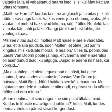
valgeks ja ta ei vabastanud haaret isegi siis, kui Matt kätt ära
üritas tõmmata.
„Matthew Harris?“ kordas ta nime aeglaselt ja ta uitav pilk oli
nüüd terav nagu laser. Vaikus venis juba ebamugavaks. „Ma
vaatan, et mehed hakkavad liikuma, söör,“ ütles Renfeld, lasi
viimaks käe lahti ja läks Zhangi järel kambrist lahkujate
vooluga kaasa.
Mis see nüüd siis oli,
mõtles Matt naisele järele vaadates.
„Hea, et te siia jõudsite, söör. Mõtlen, et olete just parim
kingitus, mis kaitsjate moraalile hea on,“ ütles ta, pöördudes
uuesti Van Doorni poole ja nägi, et vanema mehe naeratus
oli asendunud teadliku pilguga. „Asjad ei edene nii hästi, kui
võiksid...“
„Ma ei kahtlegi, et olete tegutsenud nii hästi, kui olete
suutnud, arvestades asjaolusid,“ vastas Van Doorn ja
patsutas Matti õlga. „Nüüd hakkab see kõik muutuma. Me
lajatame nendele tulnukatele niimoodi, et pärast seda võime
mõlemad erru minna.“
„Pean nentima, et sinu nägemine siin pisut üllatas mind.
Kuidas te tõusite maavägesid juhtima?“ küsis Matt, tundes
teemavahetuse pärast siirast kergendust.