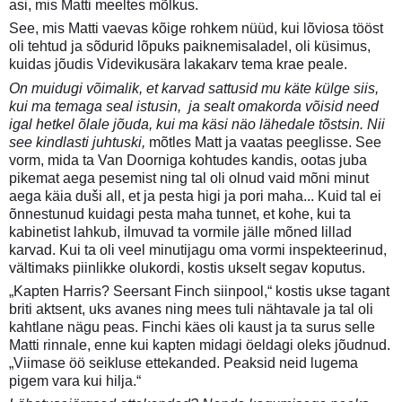
asi, mis Matti meeltes mõlkus.
See, mis Matti vaevas kõige rohkem nüüd, kui lõviosa tööst
oli tehtud ja sõdurid lõpuks paiknemisaladel, oli küsimus,
kuidas jõudis Videvikusära lakakarv tema krae peale.
On muidugi võimalik, et karvad sattusid mu käte külge siis,
kui ma temaga seal istusin, ja sealt omakorda võisid need
igal hetkel õlale jõuda, kui ma käsi näo lähedale tõstsin. Nii
see kindlasti juhtuski,
mõtles Matt ja vaatas peeglisse. See
vorm, mida ta Van Doorniga kohtudes kandis, ootas juba
pikemat aega pesemist ning tal oli olnud vaid mõni minut
aega käia duši all, et ja pesta higi ja pori maha... Kuid tal ei
õnnestunud kuidagi pesta maha tunnet, et kohe, kui ta
kabinetist lahkub, ilmuvad ta vormile jälle mõned lillad
karvad. Kui ta oli veel minutijagu oma vormi inspekteerinud,
vältimaks piinlikke olukordi, kostis ukselt segav koputus.
„Kapten Harris? Seersant Finch siinpool,“ kostis ukse tagant
briti aktsent, uks avanes ning mees tuli nähtavale ja tal oli
kahtlane nägu peas. Finchi käes oli kaust ja ta surus selle
Matti rinnale, enne kui kapten midagi öeldagi oleks jõudnud.
„Viimase öö seikluse ettekanded. Peaksid neid lugema
pigem vara kui hilja.“