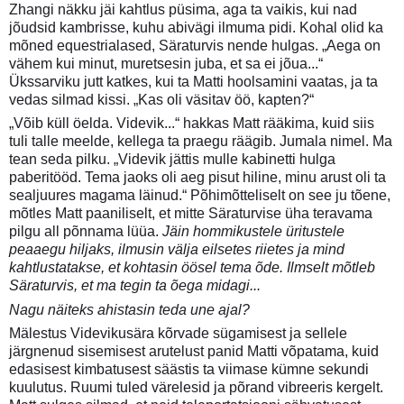
Zhangi näkku jäi kahtlus püsima, aga ta vaikis, kui nad
jõudsid kambrisse, kuhu abivägi ilmuma pidi. Kohal olid ka
mõned equestrialased, Säraturvis nende hulgas. „Aega on
vähem kui minut, muretsesin juba, et sa ei jõua...“
Ükssarviku jutt katkes, kui ta Matti hoolsamini vaatas, ja ta
vedas silmad kissi. „Kas oli väsitav öö, kapten?“
„Võib küll öelda. Videvik...“ hakkas Matt rääkima, kuid siis
tuli talle meelde, kellega ta praegu räägib. Jumala nimel. Ma
tean seda pilku. „Videvik jättis mulle kabinetti hulga
paberitööd. Tema jaoks oli aeg pisut hiline, minu arust oli ta
sealjuures magama läinud.“ Põhimõtteliselt on see ju tõene,
mõtles Matt paaniliselt, et mitte Säraturvise üha teravama
pilgu all põnnama lüüa.
Jäin hommikustele üritustele
peaaegu hiljaks, ilmusin välja eilsetes riietes ja mind
kahtlustatakse, et kohtasin öösel tema õde. Ilmselt mõtleb
Säraturvis, et ma tegin ta õega midagi...
Nagu näiteks ahistasin teda une ajal?
Mälestus Videvikusära kõrvade sügamisest ja sellele
järgnenud sisemisest arutelust panid Matti võpatama, kuid
edasisest kimbatusest säästis ta viimase kümne sekundi
kuulutus. Ruumi tuled värelesid ja põrand vibreeris kergelt.