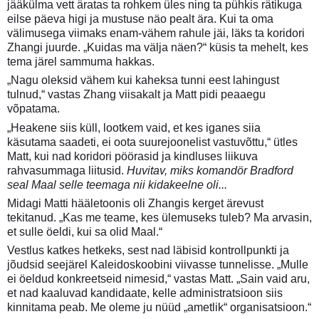
jääkülma vett äratas ta rohkem üles ning ta pühkis rätikuga
eilse päeva higi ja mustuse näo pealt ära. Kui ta oma
välimusega viimaks enam-vähem rahule jäi, läks ta koridori
Zhangi juurde. „Kuidas ma välja näen?“ küsis ta mehelt, kes
tema järel sammuma hakkas.
„Nagu oleksid vähem kui kaheksa tunni eest lahingust
tulnud,“ vastas Zhang viisakalt ja Matt pidi peaaegu
võpatama.
„Heakene siis küll, lootkem vaid, et kes iganes siia
käsutama saadeti, ei oota suurejoonelist vastuvõttu,“ ütles
Matt, kui nad koridori pöörasid ja kindluses liikuva
rahvasummaga liitusid.
Huvitav, miks komandör Bradford
seal Maal selle teemaga nii kidakeelne oli...
Midagi Matti hääletoonis oli Zhangis kerget ärevust
tekitanud. „Kas me teame, kes ülemuseks tuleb? Ma arvasin,
et sulle öeldi, kui sa olid Maal.“
Vestlus katkes hetkeks, sest nad läbisid kontrollpunkti ja
jõudsid seejärel Kaleidoskoobini viivasse tunnelisse. „Mulle
ei öeldud konkreetseid nimesid,“ vastas Matt. „Sain vaid aru,
et nad kaaluvad kandidaate, kelle administratsioon siis
kinnitama peab. Me oleme ju nüüd „ametlik“ organisatsioon.“