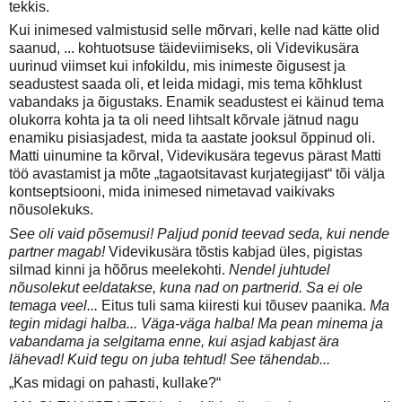
tekkis.
Kui inimesed valmistusid selle mõrvari, kelle nad kätte olid
saanud, ... kohtuotsuse täideviimiseks, oli Videvikusära
uurinud viimset kui infokildu, mis inimeste õigusest ja
seadustest saada oli, et leida midagi, mis tema kõhklust
vabandaks ja õigustaks. Enamik seadustest ei käinud tema
olukorra kohta ja ta oli need lihtsalt kõrvale jätnud nagu
enamiku pisiasjadest, mida ta aastate jooksul õppinud oli.
Matti uinumine ta kõrval, Videvikusära tegevus pärast Matti
töö avastamist ja mõte „tagaotsitavast kurjategijast“ tõi välja
kontseptsiooni, mida inimesed nimetavad vaikivaks
nõusolekuks.
See oli vaid põsemusi! Paljud ponid teevad seda, kui nende
partner magab!
Videvikusära tõstis kabjad üles, pigistas
silmad kinni ja hõõrus meelekohti.
Nendel juhtudel
nõusolekut eeldatakse, kuna nad on partnerid. Sa ei ole
temaga veel...
Eitus tuli sama kiiresti kui tõusev paanika.
Ma
tegin midagi halba... Väga-väga halba! Ma pean minema ja
vabandama ja selgitama enne, kui asjad kabjast ära
lähevad! Kuid tegu on juba tehtud! See tähendab...
„Kas midagi on pahasti, kullake?“