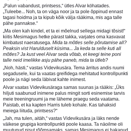
„Palun vabandust, printsess,“ ütles Alvar köhatades.
„Tuleebe... Noh, ta on väga noor ja ta pole õppinud ennast
tagasi hoidma ja ta kipub kõik välja rääkima, mis aga talle
pähe pannakse.“
„Ma olen kah kindel, et ta ei mõelnud sellega midagi tõsist!“
kiitis Mesimagus hetke pärast takka, varjates oma kasvavat
kimbatust naeratusega.
Mida ta mõtles selle põrutamise all?
Peaksin vist Harulduselt küsima... Ja keda ta selle kuti all
mõtles? Ja kust veel Alvar seda võtab, et keegi teine poni
talle neid imelikke asju pähe paneb, mida ta ütleb?
„Noh, hästi,“ vastas Videvikusära. Tema ärritus andis ruumi
segadusele, kui ta vaatas greifidega mehitatud kontrollpunkti
poole ja nägi seda läbivat kahte inimest.
Alvar vaatas Videvikusäraga samas suunas ja rääkis: „Üks
hiljuti saabunud inimene palus mingit sorti esinemise tarvis
meie treeningruumi ja me läheme praegu seda vaatama.
Paistab, et ka kapten Harris tuleb kohale. Kas tahaksid
meiega liituda, printsess?“
„Jah, ma tulen, aitäh,“ vastas Videvikusära ja läks nende
väikese grupiga kontrollpunkti poole kaasa. Ta näoilme oli
muutunud pisut rõõmsamaks, samas Mesimagus ei hakanud