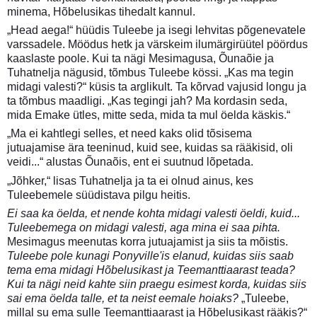
minema, Hõbelusikas tihedalt kannul.
„Head aega!“ hüüdis Tuleebe ja isegi lehvitas põgenevatele
varssadele. Möödus hetk ja värskeim ilumärgirüütel pöördus
kaaslaste poole. Kui ta nägi Mesimagusa, Õunaõie ja
Tuhatnelja nägusid, tõmbus Tuleebe kössi. „Kas ma tegin
midagi valesti?“ küsis ta arglikult. Ta kõrvad vajusid longu ja
ta tõmbus maadligi. „Kas tegingi jah? Ma kordasin seda,
mida Emake ütles, mitte seda, mida ta mul öelda käskis.“
„Ma ei kahtlegi selles, et need kaks olid tõsisema
jutuajamise ära teeninud, kuid see, kuidas sa rääkisid, oli
veidi...“ alustas Õunaõis, ent ei suutnud lõpetada.
„Jõhker,“ lisas Tuhatnelja ja ta ei olnud ainus, kes
Tuleebemele süüdistava pilgu heitis.
Ei saa ka öelda, et nende kohta midagi valesti öeldi, kuid...
Tuleebemega on midagi valesti, aga mina ei saa pihta.
Mesimagus meenutas korra jutuajamist ja siis ta mõistis.
Tuleebe pole kunagi Ponyville'is elanud, kuidas siis saab
tema ema midagi Hõbelusikast ja Teemanttiaarast teada?
Kui ta nägi neid kahte siin praegu esimest korda, kuidas siis
sai ema öelda talle, et ta neist eemale hoiaks?
„Tuleebe,
millal su ema sulle Teemanttiaarast ja Hõbelusikast rääkis?“