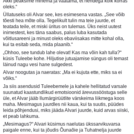
Äkki peaksime minema ja vaatama, et nendega kõik korras
oleks.“
Üllatuseks oli Alvar see, kes esimesena vastas. „See võib
tõesti hea mõte olla. Tegelikult tulin ma teie juurde, et
teatada teile, et miski üritus on tulemas. Üks neist uutest
inimestest, kes täna saabus, palus luba kasutada
võitlusareeni ja minust oleks ebaviisakas mitte kohal olla,
kui ta esitab seda, mida plaanib.“
„Ohhoo, see tundub lahe olevat! Kas ma võin kah tulla?“
küsis Tuleebe kohe. Hiljutise jutuajamise süngus oli temast
läinud nagu vesi hane sulgedest.
Alvar noogutas ja naeratas: „Ma ei kujuta ette, miks sa ei
võiks.“
Ja siis asendusid Tuleebemele ja kahele hellitatud varsale
suunatud kaastundlikud emotsioonid ärevussööstuga selle
üle, et Alvar jääb Ilumärgirüütlite värskeima liikmega koos
maha. Mesimagus juurdles nii kaua, kui ta suutis, püüdes
leida põhjendusi, miks jääda Alvari juurde, kuid arvas siiski,
et peab lahkuma.
„Mesimagus?“ Alvari küsimus naelutas ükssarvikuvarsa
paigale enne, kui ta jõudis Õunaõie ja Tuhatnelja juurde