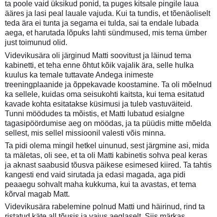
ta poole vaid üksikud ponid, ta puges kitsale pingile laua
ääres ja lasi peal lauale vajuda. Kui ta tundis, et tõenäoliselt
teda ära ei tunta ja segama ei tulda, sai ta endale lubada
aega, et harutada lõpuks lahti sündmused, mis tema ümber
just toimunud olid.
Videvikusära oli järginud Matti soovitust ja läinud tema
kabinetti, et teha enne õhtut kõik vajalik ära, selle hulka
kuulus ka temale tuttavate Andega inimeste
treeningplaanide ja õppekavade koostamine. Ta oli mõelnud
ka sellele, kuidas oma seisukohti kaitsta, kui tema esitatud
kavade kohta esitatakse küsimusi ja tuleb vastuväiteid.
Tunni möödudes ta mõistis, et Matti lubatud esialgne
tagasipöördumise aeg on möödas, ja ta püüdis mitte mõelda
sellest, mis sellel missioonil valesti võis minna.
Ta pidi olema mingil hetkel uinunud, sest järgmine asi, mida
ta mäletas, oli see, et ta oli Matti kabinetis sohva peal keras
ja aknast saabusid tõusva päikese esimesed kiired. Ta tahtis
kangesti end vaid sirutada ja edasi magada, aga pidi
peaaegu sohvalt maha kukkuma, kui ta avastas, et tema
kõrval magab Matt.
Videvikusära rabelemine polnud Matti und häirinud, rind ta
ristatud käte all tõusis ja vajus aeglaselt. Siis märkas