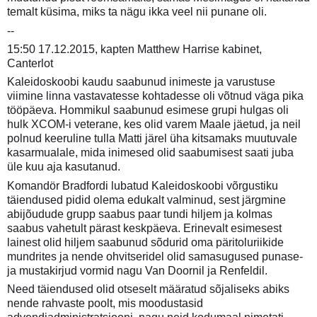
temalt küsima, miks ta nägu ikka veel nii punane oli.
--
15:50 17.12.2015, kapten Matthew Harrise kabinet,
Canterlot
Kaleidoskoobi kaudu saabunud inimeste ja varustuse
viimine linna vastavatesse kohtadesse oli võtnud väga pika
tööpäeva. Hommikul saabunud esimese grupi hulgas oli
hulk XCOM-i veterane, kes olid varem Maale jäetud, ja neil
polnud keeruline tulla Matti järel üha kitsamaks muutuvale
kasarmualale, mida inimesed olid saabumisest saati juba
üle kuu aja kasutanud.
Komandör Bradfordi lubatud Kaleidoskoobi võrgustiku
täiendused pidid olema edukalt valminud, sest järgmine
abijõudude grupp saabus paar tundi hiljem ja kolmas
saabus vahetult pärast keskpäeva. Erinevalt esimesest
lainest olid hiljem saabunud sõdurid oma päritoluriikide
mundrites ja nende ohvitseridel olid samasugused punase-
ja mustakirjud vormid nagu Van Doornil ja Renfeldil.
Need täiendused olid otseselt määratud sõjaliseks abiks
nende rahvaste poolt, mis moodustasid