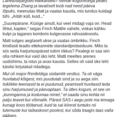
Lähetusejärgsed ettekanded? Nende kogumisega peaks
tegelema Zhang ja tavaliselt toob nad need päeva
lõpuks,
meenutas Matt ja vaatas kausta, mis tundus kuidagi
tühi. „Aitäh küll, kuid...“
„Suurepärane. Küsige ainult, kui veel midagi vaja on. Head
õhtut, kapten,“ segas Finch Mattile vahele, viskas kähku
kulpi ja taganes koridoris kulgevasse rahvastevoolu.
Matt sulges aeglaselt ukse ja vaatas ümbrikku. Finch
kindlasti teadis ettekannete standardprotseduure. Miks ta
siis seda harjumuspärast rutiini rikkus? Pealegi ei saa siin
olla rohkem kui vaid üks leht. Matti meeltes arenes
uudishimu, ta istus ja avas kausta. Selles oli vaid üks leht
käsitsi kirjutatud ridadega.
Mul oli major Renfeldiga südamlik vestlus. Ta oli väga
huvitatud kõigest, mis puudutab sind ja su aega siin.
Isiklikke teemasid ta ei puutunud, peamiselt huvitasid teda
sinu harjumused ja päevaplaan. Ta ütles koguni, et see on
„kuninganna ja kodumaa nimel,“ et saada sinu kohta nii
palju teavet kui võimalik. Pärast SAS-i aegu pole ma temaga
kunagi koos töötanud, kuid ta sai kiiresti tuntuks nii
tulemuste kui laibaskoori poolest, kui sõda Iraagis taas valla
pääses.