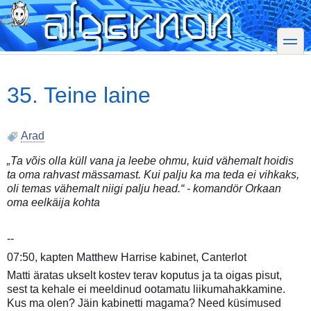
Skip
to
main
toggle
content
35. Teine laine
Arad
„Ta võis olla küll vana ja leebe ohmu, kuid vähemalt hoidis
ta oma rahvast mässamast. Kui palju ka ma teda ei vihkaks,
oli temas vähemalt niigi palju head.“ - komandör Orkaan
oma eelkäija kohta
--
07:50, kapten Matthew Harrise kabinet, Canterlot
Matti äratas ukselt kostev terav koputus ja ta oigas pisut,
sest ta kehale ei meeldinud ootamatu liikumahakkamine.
Kus ma olen? Jäin kabinetti magama? Need küsimused