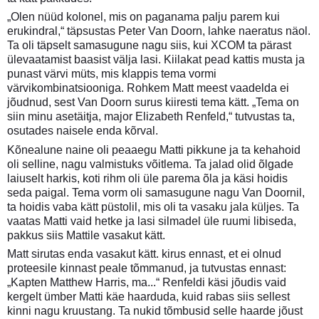
„Olen nüüd kolonel, mis on paganama palju parem kui
erukindral,“ täpsustas Peter Van Doorn, lahke naeratus näol.
Ta oli täpselt samasugune nagu siis, kui XCOM ta pärast
ülevaatamist baasist välja lasi. Kiilakat pead kattis musta ja
punast värvi müts, mis klappis tema vormi
värvikombinatsiooniga. Rohkem Matt meest vaadelda ei
jõudnud, sest Van Doorn surus kiiresti tema kätt. „Tema on
siin minu asetäitja, major Elizabeth Renfeld,“ tutvustas ta,
osutades naisele enda kõrval.
Kõnealune naine oli peaaegu Matti pikkune ja ta kehahoid
oli selline, nagu valmistuks võitlema. Ta jalad olid õlgade
laiuselt harkis, koti rihm oli üle parema õla ja käsi hoidis
seda paigal. Tema vorm oli samasugune nagu Van Doornil,
ta hoidis vaba kätt püstolil, mis oli ta vasaku jala küljes. Ta
vaatas Matti vaid hetke ja lasi silmadel üle ruumi libiseda,
pakkus siis Mattile vasakut kätt.
Matt sirutas enda vasakut kätt. kirus ennast, et ei olnud
proteesile kinnast peale tõmmanud, ja tutvustas ennast:
„Kapten Matthew Harris, ma...“ Renfeldi käsi jõudis vaid
kergelt ümber Matti käe haarduda, kuid rabas siis sellest
kinni nagu kruustang. Ta nukid tõmbusid selle haarde jõust